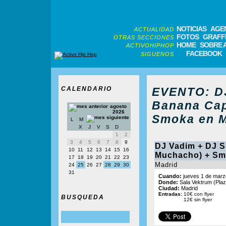
NOTICIAS
AGE
ACTUALIDAD
FOTOS
GRAFFI
OTRAS SECCIONES
HOME
SOBRE 
ACTIVOHIPHOP
FACEBOOK
SIGUENOS
CALENDARIO
EVENTO: DJ
Banana Cap
agosto
2026
Smoka en M
L
M
X
J
V
S
D
1
2
3
4
5
6
7
8
9
DJ Vadim + DJ 
10
11
12
13
14
15
16
Muchacho) + S
17
18
19
20
21
22
23
Madrid
24
25
26
27
28
29
30
31
Cuando:
jueves 1 de marzo
Donde:
Sala Vektrum (Plaza
Ciudad:
Madrid
Entradas:
10€ con flyer
BUSQUEDA
12€ sin flyer