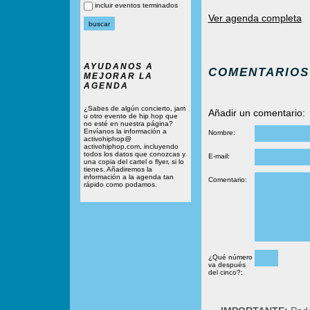
incluir eventos terminados
Ver agenda completa
AYUDANOS A
COMENTARIOS
MEJORAR LA
AGENDA
¿Sabes de algún concierto, jam
Añadir un comentario:
u otro evento de hip hop que
no esté en nuestra página?
Envíanos la información a
Nombre:
activohiphop@
activohiphop.com, incluyendo
todos los datos que conozcas y
E-mail:
una copia del cartel o flyer, si lo
tienes. Añadiremos la
información a la agenda tan
Comentario:
rápido como podamos.
¿Qué número
va después
del cinco?: