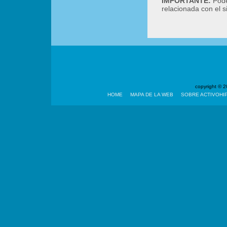
IMPORTANTE:
Podé
relacionada con el 
copyright ©
HOME
MAPA DE LA WEB
SOBRE ACTIVOHI