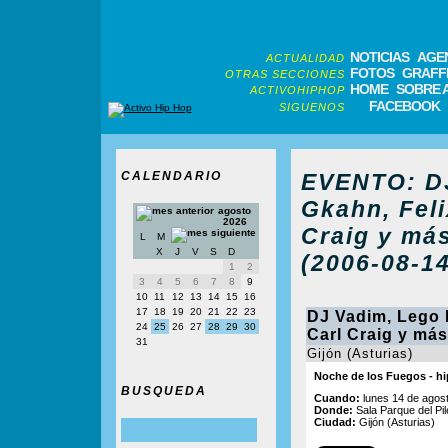
NOTICIAS
AGE
ACTUALIDAD
FOTOS
GRAFFI
OTRAS SECCIONES
HOME
SOBRE 
ACTIVOHIPHOP
FACEBOOK
SIGUENOS
CALENDARIO
EVENTO: DJ
Gkahn, Feli
agosto
2026
Craig y más
L
M
X
J
V
S
D
(2006-08-14
1
2
3
4
5
6
7
8
9
10
11
12
13
14
15
16
17
18
19
20
21
22
23
DJ Vadim, Lego 
24
25
26
27
28
29
30
Carl Craig y más
31
Gijón (Asturias)
Noche de los Fuegos - hi
BUSQUEDA
Cuando:
lunes 14 de agost
Donde:
Sala Parque del Pil
Ciudad:
Gijón (Asturias)