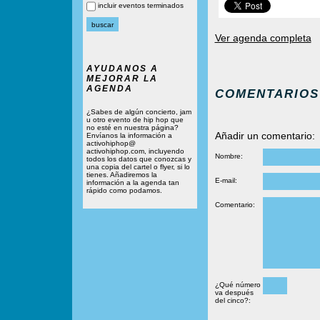
incluir eventos terminados
Ver agenda completa
AYUDANOS A
MEJORAR LA
AGENDA
COMENTARIOS
¿Sabes de algún concierto, jam
u otro evento de hip hop que
no esté en nuestra página?
Añadir un comentario:
Envíanos la información a
activohiphop@
activohiphop.com, incluyendo
Nombre:
todos los datos que conozcas y
una copia del cartel o flyer, si lo
tienes. Añadiremos la
E-mail:
información a la agenda tan
rápido como podamos.
Comentario:
¿Qué número
va después
del cinco?: