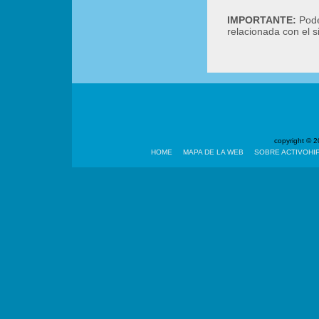
IMPORTANTE:
Podé
relacionada con el 
copyright ©
HOME
MAPA DE LA WEB
SOBRE ACTIVOHI