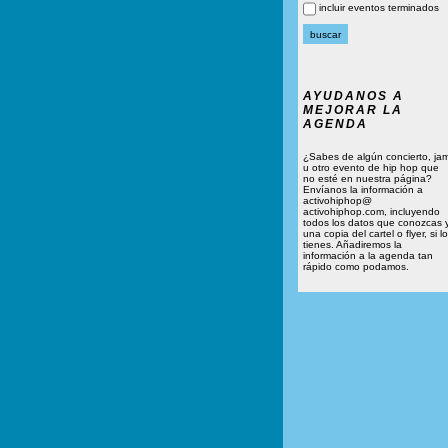
incluir eventos terminados
AYUDANOS A
MEJORAR LA
AGENDA
¿Sabes de algún concierto, ja
u otro evento de hip hop que
no esté en nuestra página?
Envíanos la información a
activohiphop@
activohiphop.com, incluyendo
todos los datos que conozcas 
una copia del cartel o flyer, si lo
tienes. Añadiremos la
información a la agenda tan
rápido como podamos.