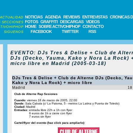
NOTICIAS
AGENDA
REVIEWS
ENTREVISTAS
CRONICAS D
ACTUALIDAD
FOTOS
GRAFFITI
DESCARGAS
VIDEOS
 SECCIONES
HOME
SOBRE ACTIVOHIPHOP
CONTACTO
TIVOHIPHOP
FACEBOOK
TWITTER
RSS
SIGUENOS
EVENTO: DJs Tres & Delise + Club de Alter
DJs (Decko, Yauma, Kako y Nora La Rock) 
micro libre en Madrid (2005-03-18)
DJs Tres & Delise + Club de Alterne DJs (Decko, Ya
Kako y Nora La Rock) + micro libre
Madrid
18
Club de Alterne Rap Sesiones
Cuando:
viernes 18 de marzo de 2005, 22:00
Donde:
Sala Cabala (c/ La Paloma, 5 - metros La Latina y Puerta de Toledo)
Ciudad:
Madrid
Entradas:
entrada libre 22h a 1h con flyer
6 euros de 1h a cierre con flyer
7 euros sin flyer
Cartel/flyer del evento (haz click para ampliarlo):