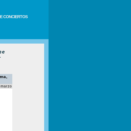
E CONCIERTOS
ne
+
uma,
 marzo