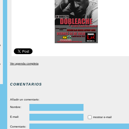
m
Ver agenda completa
y
COMENTARIOS
Añadir un comentario:
Nombre:
E-mail:
mostrar e-mail
Comentario: