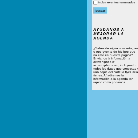
incluir eventos terminados
AYUDANOS A
MEJORAR LA
AGENDA
¿Sabes de algún concierto, ja
u otro evento de hip hop que
no esté en nuestra página?
Envíanos la información a
activohiphop@
activohiphop.com, incluyendo
todos los datos que conozcas 
una copia del cartel o flyer, si lo
tienes. Añadiremos la
información a la agenda tan
rápido como podamos.