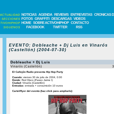
NOTICIAS
AGENDA
REVIEWS
ENTREVISTAS
CRONICAS D
ACTUALIDAD
FOTOS
GRAFFITI
DESCARGAS
VIDEOS
 SECCIONES
HOME
SOBRE ACTIVOHIPHOP
CONTACTO
TIVOHIPHOP
FACEBOOK
TWITTER
RSS
SIGUENOS
EVENTO: Dobleache + Dj Luis en Vinarós
(Castellón) (2004-07-30)
Dobleache + Dj Luis
Vinarós (Castellón)
3
El Callejón Radio presenta Hip Hop Party
Cuando:
viernes 30 de julio de 2004, 0:00
Donde:
Red Disco (Paseo Jaime I)
Ciudad:
Vinarós (Castellón)
Entradas:
entrada + consumición 10 euros
Cartel/flyer del evento (haz click para ampliarlo):