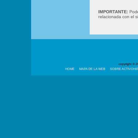
IMPORTANTE:
Podé
relacionada con el 
copyright ©
HOME
MAPA DE LA WEB
SOBRE ACTIVOHI