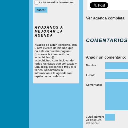
incluir eventos terminados
Ver agenda completa
AYUDANOS A
MEJORAR LA
AGENDA
COMENTARIOS
¿Sabes de algún concierto, jam
u otro evento de hip hop que
no esté en nuestra página?
Envíanos la información a
Añadir un comentario:
activohiphop@
activohiphop.com, incluyendo
todos los datos que conozcas y
Nombre:
una copia del cartel o flyer, si lo
tienes. Añadiremos la
información a la agenda tan
E-mail:
rápido como podamos.
Comentario:
¿Qué número
va después
del cinco?: