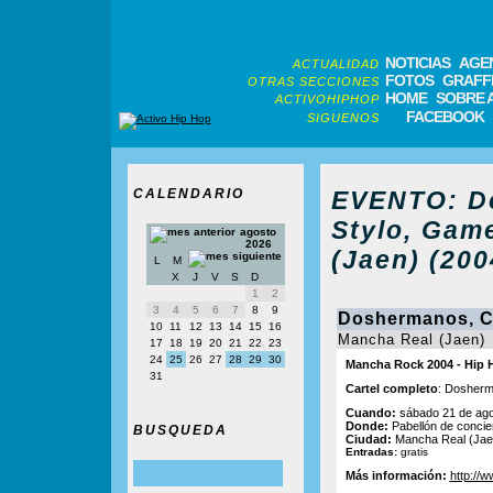
NOTICIAS
AGE
ACTUALIDAD
FOTOS
GRAFFI
OTRAS SECCIONES
HOME
SOBRE 
ACTIVOHIPHOP
FACEBOOK
SIGUENOS
CALENDARIO
EVENTO: D
Stylo, Gam
agosto
2026
(Jaen) (200
L
M
X
J
V
S
D
1
2
3
4
5
6
7
8
9
Doshermanos, C
10
11
12
13
14
15
16
Mancha Real (Jaen)
17
18
19
20
21
22
23
24
25
26
27
28
29
30
Mancha Rock 2004 - Hip 
31
Cartel completo
: Dosherm
Cuando:
sábado 21 de ago
Donde:
Pabellón de conciert
BUSQUEDA
Ciudad:
Mancha Real (Jae
Entradas:
gratis
Más información:
http://