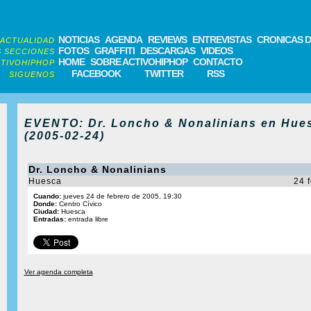
NOTICIAS
AGENDA
REVIEWS
ENTREVISTAS
CRONICAS D
ACTUALIDAD
FOTOS
GRAFFITI
DESCARGAS
VIDEOS
 SECCIONES
HOME
SOBRE ACTIVOHIPHOP
CONTACTO
TIVOHIPHOP
FACEBOOK
TWITTER
RSS
SIGUENOS
EVENTO: Dr. Loncho & Nonalinians en Hue
(2005-02-24)
Dr. Loncho & Nonalinians
Huesca
24 
Cuando:
jueves 24 de febrero de 2005, 19:30
Donde:
Centro Cívico
Ciudad:
Huesca
Entradas:
entrada libre
Ver agenda completa