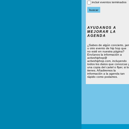
incluir eventos terminados
AYUDANOS A
MEJORAR LA
AGENDA
¿Sabes de algún concierto, ja
u otro evento de hip hop que
no esté en nuestra página?
Envíanos la información a
activohiphop@
activohiphop.com, incluyendo
todos los datos que conozcas 
una copia del cartel o flyer, si lo
tienes. Añadiremos la
información a la agenda tan
rápido como podamos.