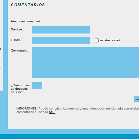
COMENTARIOS
Añadir un comentario:
Nombre:
E-mail:
mostrar e-mail
m
Comentario:
y
¿Qué número
va después
del cinco?:
IMPORTANTE:
Podéis consultar las normas y otra información relacionada con el sis
comentarios pulsando
aquí
.