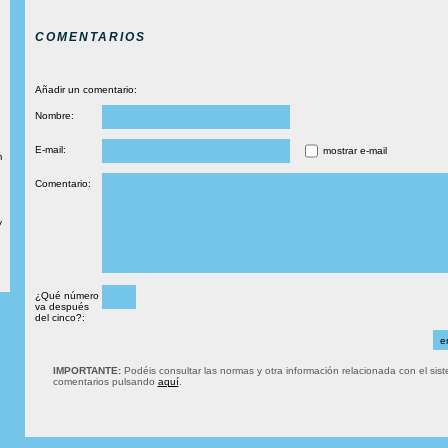
COMENTARIOS
Añadir un comentario:
Nombre:
E-mail:
mostrar e-mail
m
Comentario:
y
¿Qué número
va después
del cinco?:
IMPORTANTE:
Podéis consultar las normas y otra información relacionada con el sis
comentarios pulsando
aquí
.