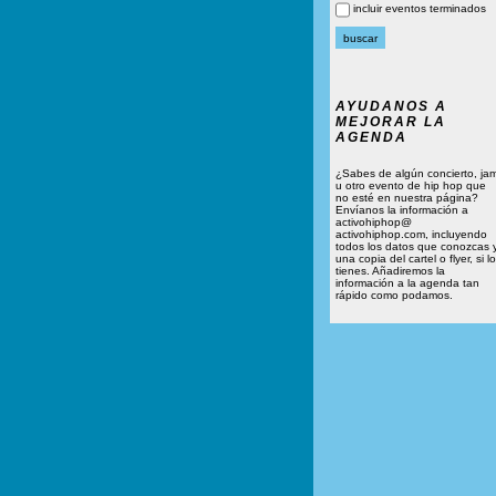
incluir eventos terminados
AYUDANOS A
MEJORAR LA
AGENDA
¿Sabes de algún concierto, ja
u otro evento de hip hop que
no esté en nuestra página?
Envíanos la información a
activohiphop@
activohiphop.com, incluyendo
todos los datos que conozcas 
una copia del cartel o flyer, si lo
tienes. Añadiremos la
información a la agenda tan
rápido como podamos.