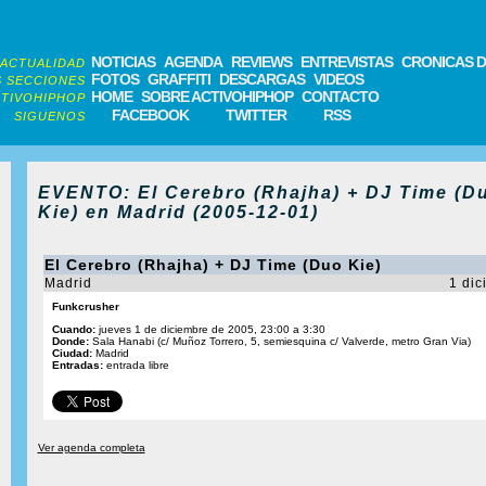
NOTICIAS
AGENDA
REVIEWS
ENTREVISTAS
CRONICAS D
ACTUALIDAD
FOTOS
GRAFFITI
DESCARGAS
VIDEOS
 SECCIONES
HOME
SOBRE ACTIVOHIPHOP
CONTACTO
TIVOHIPHOP
FACEBOOK
TWITTER
RSS
SIGUENOS
EVENTO: El Cerebro (Rhajha) + DJ Time (D
Kie) en Madrid (2005-12-01)
El Cerebro (Rhajha) + DJ Time (Duo Kie)
Madrid
1 dic
Funkcrusher
Cuando:
jueves 1 de diciembre de 2005, 23:00 a 3:30
Donde:
Sala Hanabi (c/ Muñoz Torrero, 5, semiesquina c/ Valverde, metro Gran Via)
Ciudad:
Madrid
Entradas:
entrada libre
Ver agenda completa