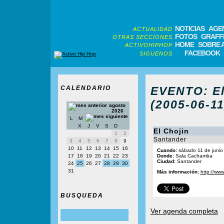
NOTICIAS
AGE
ACTUALIDAD
FOTOS
GRAFFI
OTRAS SECCIONES
HOME
SOBRE 
ACTIVOHIPHOP
FACEBOOK
SIGUENOS
CALENDARIO
EVENTO: El
(2005-06-11
agosto
2026
L
M
X
J
V
S
D
El Chojin
1
2
Santander
3
4
5
6
7
8
9
10
11
12
13
14
15
16
Cuando:
sábado 11 de junio
17
18
19
20
21
22
23
Donde:
Sala Cachamba
Ciudad:
Santander
24
25
26
27
28
29
30
31
Más información:
http://www
BUSQUEDA
Ver agenda completa