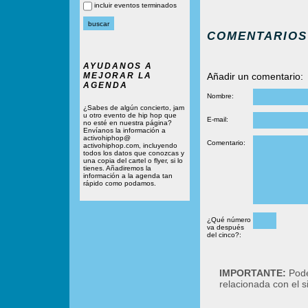
incluir eventos terminados
COMENTARIOS
AYUDANOS A
MEJORAR LA
Añadir un comentario:
AGENDA
Nombre:
¿Sabes de algún concierto, jam
u otro evento de hip hop que
E-mail:
no esté en nuestra página?
Envíanos la información a
activohiphop@
Comentario:
activohiphop.com, incluyendo
todos los datos que conozcas y
una copia del cartel o flyer, si lo
tienes. Añadiremos la
información a la agenda tan
rápido como podamos.
¿Qué número
va después
del cinco?:
IMPORTANTE:
Podé
relacionada con el 