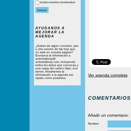
incluir eventos terminados
AYUDANOS A
MEJORAR LA
AGENDA
¿Sabes de algún concierto, jam
u otro evento de hip hop que
no esté en nuestra página?
Envíanos la información a
activohiphop@
activohiphop.com, incluyendo
todos los datos que conozcas y
una copia del cartel o flyer, si lo
tienes. Añadiremos la
Ver agenda completa
información a la agenda tan
rápido como podamos.
COMENTARIOS
Añadir un comentario:
Nombre: