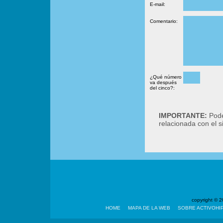
E-mail:
Comentario:
¿Qué número
va después
del cinco?:
IMPORTANTE:
Podé
relacionada con el 
copyright ©
HOME
MAPA DE LA WEB
SOBRE ACTIVOHI