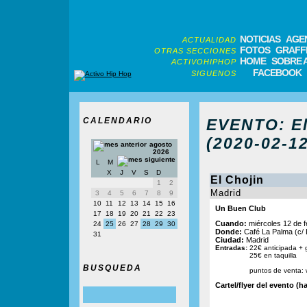
NOTICIAS
AGE
ACTUALIDAD
FOTOS
GRAFFI
OTRAS SECCIONES
HOME
SOBRE 
ACTIVOHIPHOP
FACEBOOK
SIGUENOS
CALENDARIO
EVENTO: El
(2020-02-12
agosto
2026
L
M
X
J
V
S
D
El Chojin
1
2
Madrid
3
4
5
6
7
8
9
10
11
12
13
14
15
16
Un Buen Club
17
18
19
20
21
22
23
Cuando:
miércoles 12 de f
24
25
26
27
28
29
30
Donde:
Café La Palma (c/ 
31
Ciudad:
Madrid
Entradas:
22€ anticipada + 
25€ en taquilla
BUSQUEDA
puntos de venta:
Cartel/flyer del evento (ha