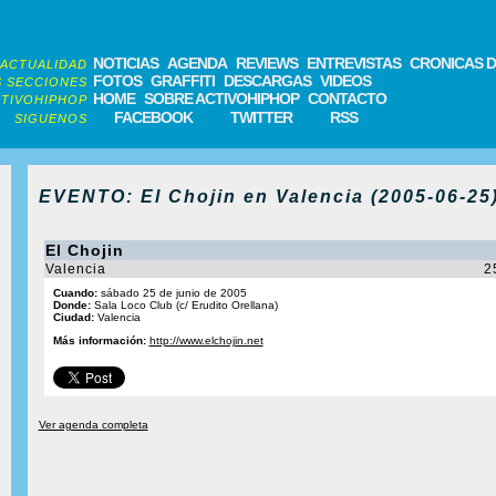
NOTICIAS
AGENDA
REVIEWS
ENTREVISTAS
CRONICAS D
ACTUALIDAD
FOTOS
GRAFFITI
DESCARGAS
VIDEOS
 SECCIONES
HOME
SOBRE ACTIVOHIPHOP
CONTACTO
TIVOHIPHOP
FACEBOOK
TWITTER
RSS
SIGUENOS
EVENTO: El Chojin en Valencia (2005-06-25
El Chojin
Valencia
2
Cuando:
sábado 25 de junio de 2005
Donde:
Sala Loco Club (c/ Erudito Orellana)
Ciudad:
Valencia
Más información:
http://www.elchojin.net
Ver agenda completa