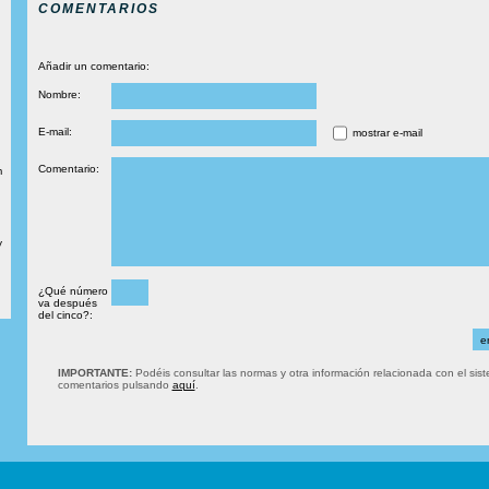
COMENTARIOS
Añadir un comentario:
Nombre:
E-mail:
mostrar e-mail
Comentario:
m
y
¿Qué número
va después
del cinco?:
IMPORTANTE:
Podéis consultar las normas y otra información relacionada con el sis
comentarios pulsando
aquí
.