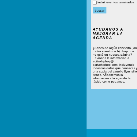
incluir eventos terminados
AYUDANOS A
MEJORAR LA
AGENDA
¿Sabes de algún concierto, ja
u otro evento de hip hop que
no esté en nuestra página?
Envíanos la información a
activohiphop@
activohiphop.com, incluyendo
todos los datos que conozcas 
una copia del cartel o flyer, si lo
tienes. Añadiremos la
información a la agenda tan
rápido como podamos.