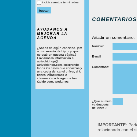
incluir eventos terminados
COMENTARIOS
AYUDANOS A
MEJORAR LA
Añadir un comentario:
AGENDA
Nombre:
¿Sabes de algún concierto, jam
u otro evento de hip hop que
no esté en nuestra página?
E-mail:
Envíanos la información a
activohiphop@
activohiphop.com, incluyendo
Comentario:
todos los datos que conozcas y
una copia del cartel o flyer, si lo
tienes. Añadiremos la
información a la agenda tan
rápido como podamos.
¿Qué número
va después
del cinco?:
IMPORTANTE:
Podé
relacionada con el 