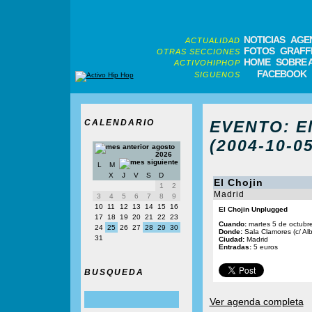
NOTICIAS
AGE
ACTUALIDAD
FOTOS
GRAFFI
OTRAS SECCIONES
HOME
SOBRE 
ACTIVOHIPHOP
FACEBOOK
SIGUENOS
CALENDARIO
EVENTO: El
(2004-10-05
agosto
2026
L
M
X
J
V
S
D
El Chojin
1
2
Madrid
3
4
5
6
7
8
9
10
11
12
13
14
15
16
El Chojin Unplugged
17
18
19
20
21
22
23
Cuando:
martes 5 de octubr
24
25
26
27
28
29
30
Donde:
Sala Clamores (c/ Al
31
Ciudad:
Madrid
Entradas:
5 euros
BUSQUEDA
Ver agenda completa