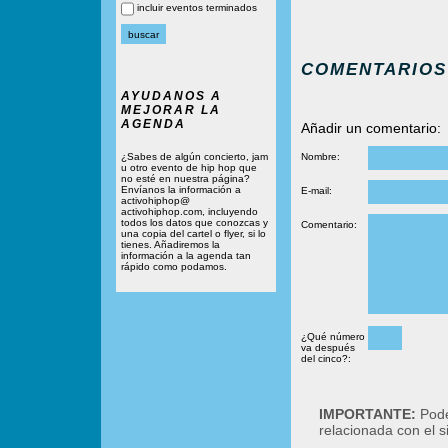
incluir eventos terminados
COMENTARIOS
AYUDANOS A
MEJORAR LA
AGENDA
Añadir un comentario:
¿Sabes de algún concierto, jam
Nombre:
u otro evento de hip hop que
no esté en nuestra página?
Envíanos la información a
E-mail:
activohiphop@
activohiphop.com, incluyendo
todos los datos que conozcas y
Comentario:
una copia del cartel o flyer, si lo
tienes. Añadiremos la
información a la agenda tan
rápido como podamos.
¿Qué número
va después
del cinco?:
IMPORTANTE:
Podé
relacionada con el 