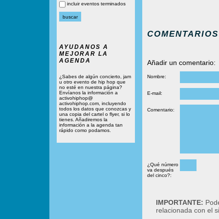
incluir eventos terminados
COMENTARIOS
AYUDANOS A
MEJORAR LA
AGENDA
Añadir un comentario:
¿Sabes de algún concierto, jam
Nombre:
u otro evento de hip hop que
no esté en nuestra página?
Envíanos la información a
E-mail:
activohiphop@
activohiphop.com, incluyendo
todos los datos que conozcas y
Comentario:
una copia del cartel o flyer, si lo
tienes. Añadiremos la
información a la agenda tan
rápido como podamos.
¿Qué número
va después
del cinco?:
IMPORTANTE:
Podé
relacionada con el 