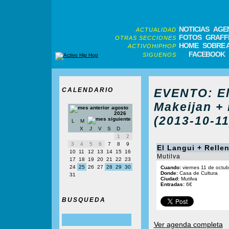
NOTICIAS
AGE
ACTUALIDAD
FOTOS
GRAFFI
OTRAS SECCIONES
HOME
SOBRE 
ACTIVOHIPHOP
FACEBOOK
SIGUENOS
CALENDARIO
EVENTO: El
Makeijan + 
agosto
2026
(2013-10-11
L
M
X
J
V
S
D
1
2
3
4
5
6
7
8
9
El Langui + Relle
10
11
12
13
14
15
16
Mutilva
17
18
19
20
21
22
23
24
25
26
27
28
29
30
Cuando:
viernes 11 de octub
Donde:
Casa de Cultura
31
Ciudad:
Mutilva
Entradas:
6€
BUSQUEDA
Ver agenda completa