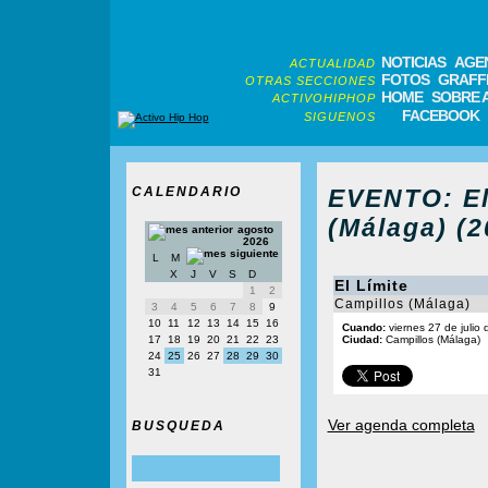
NOTICIAS
AGE
ACTUALIDAD
FOTOS
GRAFFI
OTRAS SECCIONES
HOME
SOBRE 
ACTIVOHIPHOP
FACEBOOK
SIGUENOS
CALENDARIO
EVENTO: El
(Málaga) (2
agosto
2026
L
M
X
J
V
S
D
El Límite
1
2
Campillos (Málaga)
3
4
5
6
7
8
9
10
11
12
13
14
15
16
Cuando:
viernes 27 de julio
17
18
19
20
21
22
23
Ciudad:
Campillos (Málaga)
24
25
26
27
28
29
30
31
Ver agenda completa
BUSQUEDA