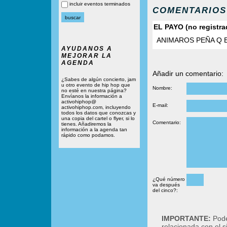
incluir eventos terminados
COMENTARIOS
EL PAYO (no registrad
ANIMAROS PEÑA Q 
AYUDANOS A
MEJORAR LA
AGENDA
Añadir un comentario:
¿Sabes de algún concierto, jam
u otro evento de hip hop que
Nombre:
no esté en nuestra página?
Envíanos la información a
activohiphop@
E-mail:
activohiphop.com, incluyendo
todos los datos que conozcas y
una copia del cartel o flyer, si lo
Comentario:
tienes. Añadiremos la
información a la agenda tan
rápido como podamos.
¿Qué número
va después
del cinco?:
IMPORTANTE:
Podé
relacionada con el 