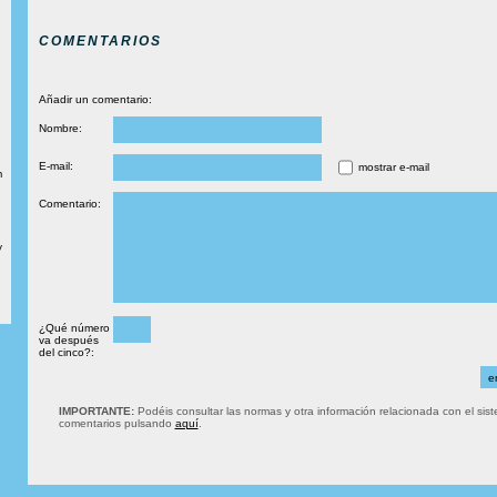
COMENTARIOS
Añadir un comentario:
Nombre:
E-mail:
mostrar e-mail
m
Comentario:
y
¿Qué número
va después
del cinco?:
IMPORTANTE:
Podéis consultar las normas y otra información relacionada con el sis
comentarios pulsando
aquí
.