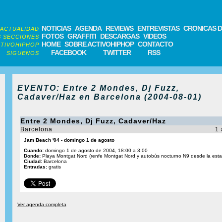
NOTICIAS
AGENDA
REVIEWS
ENTREVISTAS
CRONICAS D
ACTUALIDAD
FOTOS
GRAFFITI
DESCARGAS
VIDEOS
 SECCIONES
HOME
SOBRE ACTIVOHIPHOP
CONTACTO
TIVOHIPHOP
FACEBOOK
TWITTER
RSS
SIGUENOS
EVENTO: Entre 2 Mondes, Dj Fuzz,
Cadaver/Haz en Barcelona (2004-08-01)
Entre 2 Mondes, Dj Fuzz, Cadaver/Haz
Barcelona
1 
Jam Beach '04 - domingo 1 de agosto
Cuando:
domingo 1 de agosto de 2004, 18:00 a 3:00
Donde:
Playa Montgat Nord (renfe Montgat Nord y autobús nocturno N9 desde la esta
Ciudad:
Barcelona
Entradas:
gratis
Ver agenda completa