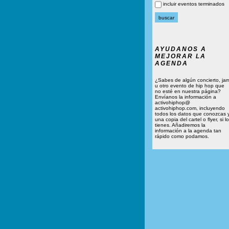
incluir eventos terminados
AYUDANOS A
MEJORAR LA
AGENDA
¿Sabes de algún concierto, ja
u otro evento de hip hop que
no esté en nuestra página?
Envíanos la información a
activohiphop@
activohiphop.com, incluyendo
todos los datos que conozcas 
una copia del cartel o flyer, si lo
tienes. Añadiremos la
información a la agenda tan
rápido como podamos.