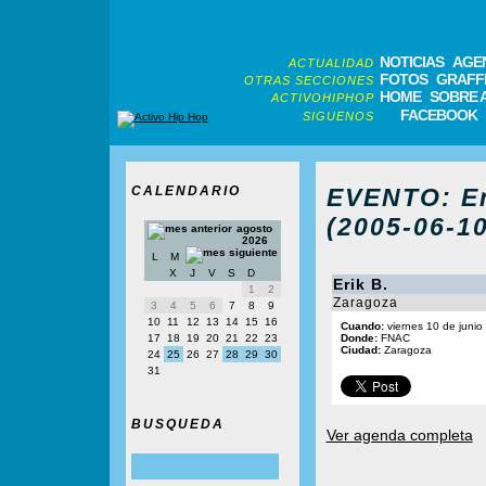
NOTICIAS
AGE
ACTUALIDAD
FOTOS
GRAFFI
OTRAS SECCIONES
HOME
SOBRE 
ACTIVOHIPHOP
FACEBOOK
SIGUENOS
CALENDARIO
EVENTO: Er
(2005-06-10
agosto
2026
L
M
X
J
V
S
D
Erik B.
1
2
Zaragoza
3
4
5
6
7
8
9
10
11
12
13
14
15
16
Cuando:
viernes 10 de junio
17
18
19
20
21
22
23
Donde:
FNAC
Ciudad:
Zaragoza
24
25
26
27
28
29
30
31
BUSQUEDA
Ver agenda completa