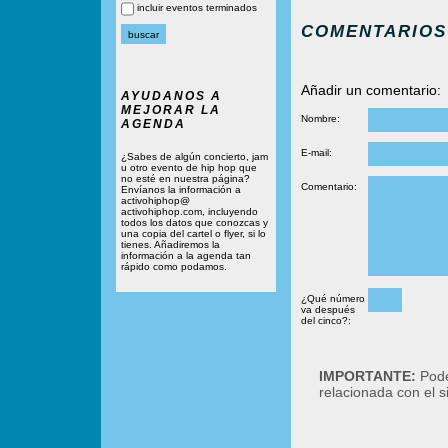
incluir eventos terminados
COMENTARIOS
Añadir un comentario:
AYUDANOS A
MEJORAR LA
Nombre:
AGENDA
E-mail:
¿Sabes de algún concierto, jam
u otro evento de hip hop que
no esté en nuestra página?
Comentario:
Envíanos la información a
activohiphop@
activohiphop.com, incluyendo
todos los datos que conozcas y
una copia del cartel o flyer, si lo
tienes. Añadiremos la
información a la agenda tan
rápido como podamos.
¿Qué número
va después
del cinco?:
IMPORTANTE:
Podé
relacionada con el 