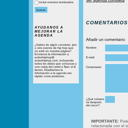
Ver agenda completa
incluir eventos terminados
COMENTARIOS
AYUDANOS A
MEJORAR LA
AGENDA
Añadir un comentario:
¿Sabes de algún concierto, jam
Nombre:
u otro evento de hip hop que
no esté en nuestra página?
Envíanos la información a
activohiphop@
E-mail:
activohiphop.com, incluyendo
todos los datos que conozcas y
una copia del cartel o flyer, si lo
Comentario:
tienes. Añadiremos la
información a la agenda tan
rápido como podamos.
¿Qué número
va después
del cinco?:
IMPORTANTE:
Podé
relacionada con el 