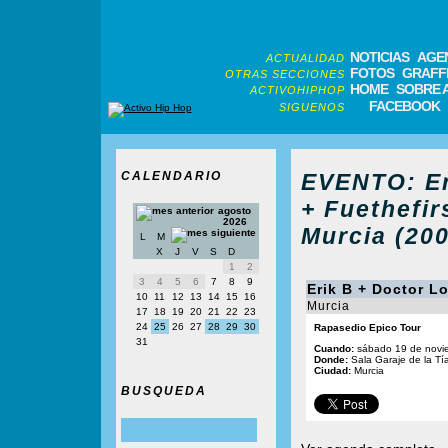
NOTICIAS
AGE
ACTUALIDAD
FOTOS
GRAFFI
OTRAS SECCIONES
HOME
SOBRE 
ACTIVOHIPHOP
FACEBOOK
SIGUENOS
CALENDARIO
EVENTO: Er
+ Fuethefir
agosto
2026
Murcia (200
L
M
X
J
V
S
D
1
2
3
4
5
6
7
8
9
Erik B + Doctor L
10
11
12
13
14
15
16
Murcia
17
18
19
20
21
22
23
24
25
26
27
28
29
30
Rapasedio Epico Tour
31
Cuando:
sábado 19 de novi
Donde:
Sala Garaje de la Tí
Ciudad:
Murcia
BUSQUEDA