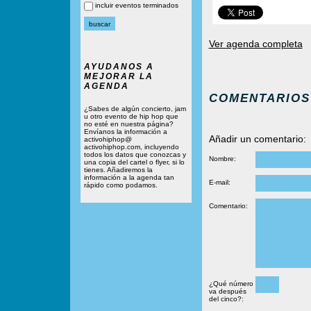
incluir eventos terminados
Ver agenda completa
AYUDANOS A
MEJORAR LA
AGENDA
COMENTARIOS
¿Sabes de algún concierto, jam
u otro evento de hip hop que
no esté en nuestra página?
Envíanos la información a
Añadir un comentario:
activohiphop@
activohiphop.com, incluyendo
todos los datos que conozcas y
Nombre:
una copia del cartel o flyer, si lo
tienes. Añadiremos la
información a la agenda tan
E-mail:
rápido como podamos.
Comentario:
¿Qué número
va después
del cinco?: