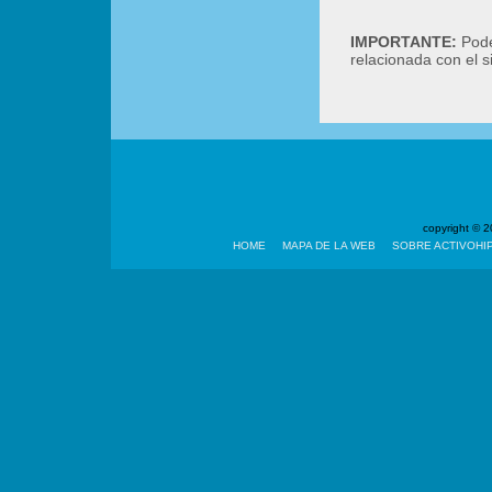
IMPORTANTE:
Podé
relacionada con el 
copyright ©
HOME
MAPA DE LA WEB
SOBRE ACTIVOHI