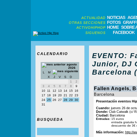
NOTICIAS
AGE
ACTUALIDAD
FOTOS
GRAFFI
OTRAS SECCIONES
HOME
SOBRE 
ACTIVOHIPHOP
FACEBOOK
SIGUENOS
CALENDARIO
EVENTO: Fa
Junior, DJ 
agosto
2026
Barcelona 
L
M
X
J
V
S
D
1
2
3
4
5
6
7
8
9
Fallen Angels, B
10
11
12
13
14
15
16
Barcelona
17
18
19
20
21
22
23
24
25
26
27
28
29
30
Presentación eventos Hip
31
Cuando:
jueves 26 de octu
Donde:
Club Catwalk (c/ R
Ciudad:
Barcelona
Entradas:
15 euros
BUSQUEDA
entrada gratuita h
descuento de 3€ c
Más información:
http://w