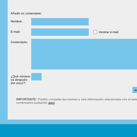
Añadir un comentario:
Nombre:
E-mail:
mostrar e-mail
Comentario:
¿Qué número
va después
del cinco?:
IMPORTANTE:
Podéis consultar las normas y otra información relacionada con el sis
comentarios pulsando
aquí
.