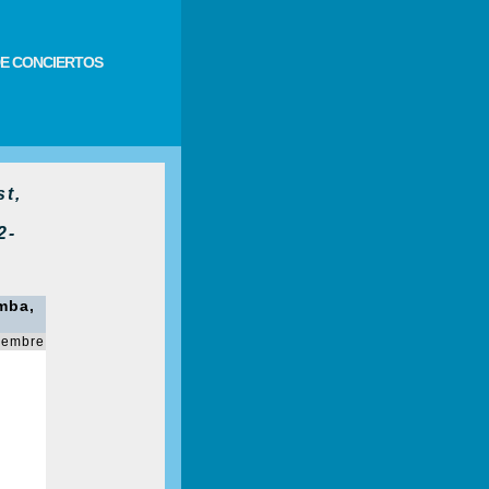
E CONCIERTOS
t,
2-
umba,
iembre