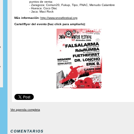
puntos de venta:
- Zaragoza: Comun20, Fukup, Tipo, FNAC, Menudo Calambre
- Huesca: Coco Disc
- Jaca: Maci Rock
Más información:
http://www.snowfestival.org
Cartel/flyer del evento (haz click para ampliarlo):
m
y
Ver agenda completa
COMENTARIOS