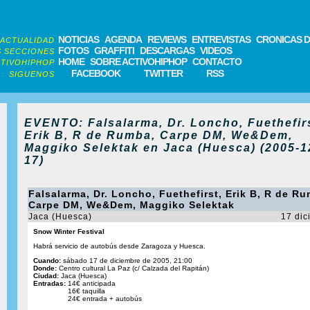
NOTICIAS
AGENDA
REVIEWS
ENTREVISTAS
CRONICAS D
ACTUALIDAD
FOTOS
GRAFFITI
DESCARGAS
VIDEOS
 SECCIONES
HOME
SOBRE ACTIVOHIPHOP
CONTACTO
TIVOHIPHOP
FACEBOOK
TWITTER
RSS
SIGUENOS
EVENTO: Falsalarma, Dr. Loncho, Fuethefirs
Erik B, R de Rumba, Carpe DM, We&Dem,
Maggiko Selektak en Jaca (Huesca) (2005-1
17)
Falsalarma, Dr. Loncho, Fuethefirst, Erik B, R de R
Carpe DM, We&Dem, Maggiko Selektak
Jaca (Huesca)
17 dic
Snow Winter Festival
Habrá servicio de autobús desde Zaragoza y Huesca.
Cuando:
sábado 17 de diciembre de 2005, 21:00
Donde:
Centro cultural La Paz (c/ Calzada del Rapitán)
Ciudad:
Jaca (Huesca)
Entradas:
14€ anticipada
16€ taquilla
24€ entrada + autobús