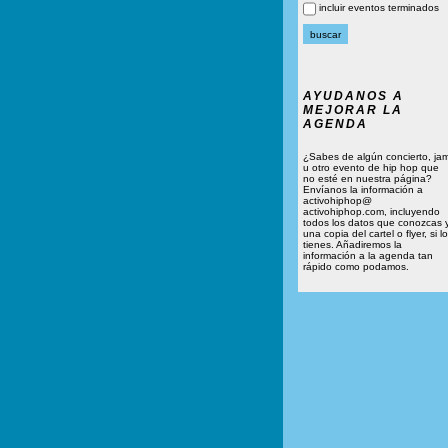
incluir eventos terminados
AYUDANOS A
MEJORAR LA
AGENDA
¿Sabes de algún concierto, ja
u otro evento de hip hop que
no esté en nuestra página?
Envíanos la información a
activohiphop@
activohiphop.com, incluyendo
todos los datos que conozcas 
una copia del cartel o flyer, si lo
tienes. Añadiremos la
información a la agenda tan
rápido como podamos.