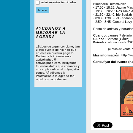
incluir eventos terminados
Escenario Defestivales:
- 17:30 - 18:25: Jaume Mas
- 19:30 - 20:25: Ras Kuko
- 21:30 - 22:40: Irie Souljah
- 0:00 - 1:30: Fuel Fandang
- 2:50 - 3:45: General Levy
AYUDANOS A
Resto de artistas y horarios 
MEJORAR LA
Cuando:
viernes 7 de julio
AGENDA
Ciudad:
Barbate (Cádiz)
Entradas:
abono desde 23€ +
¿Sabes de algún concierto, jam
puntos de venta:
u otro evento de hip hop que
no esté en nuestra página?
Más información:
http://
Envíanos la información a
activohiphop@
Cartel/flyer del evento (ha
activohiphop.com, incluyendo
todos los datos que conozcas y
una copia del cartel o flyer, si lo
tienes. Añadiremos la
información a la agenda tan
rápido como podamos.