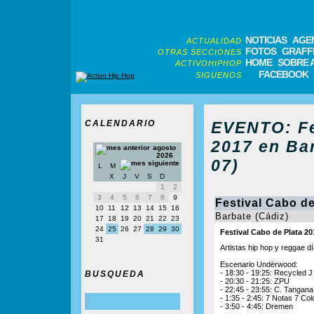
NOTICIAS
AGE
ACTUALIDAD
FOTOS
GRAFFI
OTRAS SECCIONES
HOME
SOBRE 
ACTIVOHIPHOP
FACEBOOK
SIGUENOS
CALENDARIO
EVENTO: Fe
2017 en Bar
agosto
2026
07)
L
M
X
J
V
S
D
1
2
3
4
5
6
7
8
9
Festival Cabo de
10
11
12
13
14
15
16
Barbate (Cádiz)
17
18
19
20
21
22
23
24
25
26
27
28
29
30
Festival Cabo de Plata 20
31
Artistas hip hop y reggae dí
Escenario Undërwood:
- 18:30 - 19:25: Recycled J
BUSQUEDA
- 20:30 - 21:25: ZPU
- 22:45 - 23:55: C. Tangana
- 1:35 - 2:45: 7 Notas 7 Col
- 3:50 - 4:45: Dremen