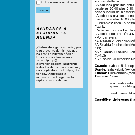
Formas de llegar:
incluir eventos terminados
- Autobuses gratuitos entre
desde las 16:00 a las 0:30.
parte superior de la estació
- Autobuses gratuitos entre
minutos entre las 16:00 y la
- Cercanías: línea C5 hast
Fabrik.
AYUDANOS A
- Metrosur: parada Fuenlab
MEJORAR LA
- Autobús nocturno: línea N
AGENDA
- Por carretera:
* A-4 salida 23 dirección M
* A-5 salida 14 dirección M
¿Sabes de algún concierto, jam
413)
u otro evento de hip hop que
* A-42 salida 14 salida Fu
no esté en nuestra página?
(N-413)
Envíanos la información a
* R-5 salida 20 dirección M
activohiphop@
activohiphop.com, incluyendo
Cuando:
sábado 9 de sept
todos los datos que conozcas y
Donde:
Sala Fabrik (Av. de
una copia del cartel o flyer, si lo
Ciudad:
Fuenlabrada (Madr
tienes. Añadiremos la
Entradas:
5 euros
información a la agenda tan
rápido como podamos.
venta anticipada e
apartado clubbing
edad mínima 14 
Cartel/flyer del evento (ha