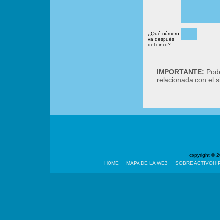
¿Qué número
va después
del cinco?:
IMPORTANTE:
Podé
relacionada con el 
copyright ©
HOME
MAPA DE LA WEB
SOBRE ACTIVOHI