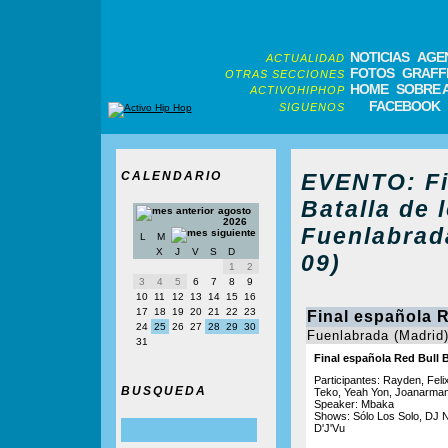
NOTICIAS
AGE
ACTUALIDAD
FOTOS
GRAFFI
OTRAS SECCIONES
HOME
SOBRE 
ACTIVOHIPHOP
FACEBOOK
SIGUENOS
CALENDARIO
EVENTO: Fi
Batalla de 
agosto
2026
Fuenlabrada
L
M
X
J
V
S
D
09)
1
2
3
4
5
6
7
8
9
10
11
12
13
14
15
16
17
18
19
20
21
22
23
Final española R
24
25
26
27
28
29
30
Fuenlabrada (Madrid
31
Final española Red Bull B
Participantes: Rayden, Felix
BUSQUEDA
Teko, Yeah Yon, Joanarman,
Speaker: Mbaka
Shows: Sólo Los Solo, DJ 
D'J'Vu