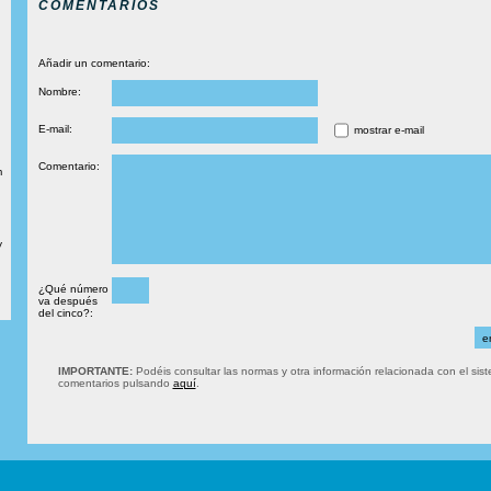
COMENTARIOS
Añadir un comentario:
Nombre:
E-mail:
mostrar e-mail
Comentario:
m
y
¿Qué número
va después
del cinco?:
IMPORTANTE:
Podéis consultar las normas y otra información relacionada con el sis
comentarios pulsando
aquí
.