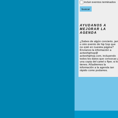
incluir eventos terminados
AYUDANOS A
MEJORAR LA
AGENDA
¿Sabes de algún concierto, ja
u otro evento de hip hop que
no esté en nuestra página?
Envíanos la información a
activohiphop@
activohiphop.com, incluyendo
todos los datos que conozcas 
una copia del cartel o flyer, si lo
tienes. Añadiremos la
información a la agenda tan
rápido como podamos.