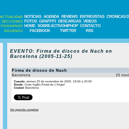
NOTICIAS
AGENDA
REVIEWS
ENTREVISTAS
CRONICAS D
ACTUALIDAD
FOTOS
GRAFFITI
DESCARGAS
VIDEOS
 SECCIONES
HOME
SOBRE ACTIVOHIPHOP
CONTACTO
TIVOHIPHOP
FACEBOOK
TWITTER
RSS
SIGUENOS
EVENTO: Firma de discos de Nach en
Barcelona (2005-11-25)
Firma de discos de Nach
Barcelona
25 nov
Cuando:
viernes 25 de noviembre de 2005, 19:00 a 20:00
Donde:
Corte Inglés Portal de L'Angel
Ciudad:
Barcelona
Ver agenda completa