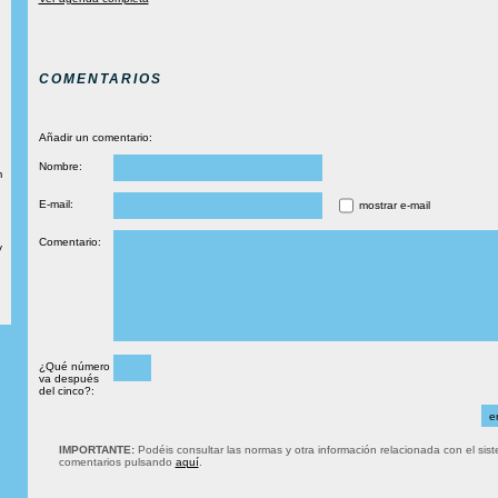
COMENTARIOS
Añadir un comentario:
Nombre:
m
E-mail:
mostrar e-mail
Comentario:
y
¿Qué número
va después
del cinco?:
IMPORTANTE:
Podéis consultar las normas y otra información relacionada con el sis
comentarios pulsando
aquí
.