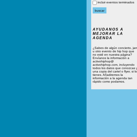
incluir eventos terminados
AYUDANOS A
MEJORAR LA
AGENDA
¿Sabes de algún concierto, ja
u otro evento de hip hop que
no esté en nuestra página?
Envíanos la información a
activohiphop@
activohiphop.com, incluyendo
todos los datos que conozcas 
una copia del cartel o flyer, si lo
tienes. Añadiremos la
información a la agenda tan
rápido como podamos.