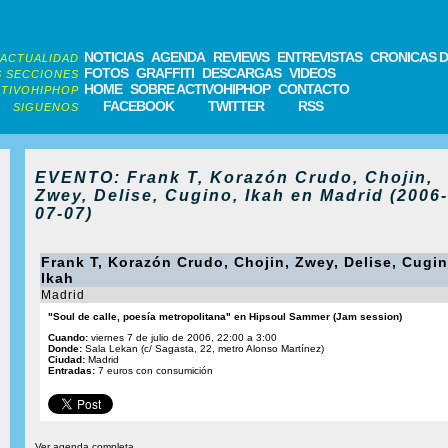
NOTICIAS
AGENDA
REVIEWS
ENTREVISTAS
CRONICAS D
ACTUALIDAD
FOTOS
GRAFFITI
DESCARGAS
VIDEOS
 SECCIONES
HOME
SOBRE ACTIVOHIPHOP
CONTACTO
TIVOHIPHOP
FACEBOOK
TWITTER
RSS
SIGUENOS
EVENTO: Frank T, Korazón Crudo, Chojin,
Zwey, Delise, Cugino, Ikah en Madrid (2006-
07-07)
Frank T, Korazón Crudo, Chojin, Zwey, Delise, Cugin
Ikah
Madrid
"Soul de calle, poesía metropolitana" en Hipsoul Sammer (Jam session)
Cuando:
viernes 7 de julio de 2006, 22:00 a 3:00
Donde:
Sala Lekan (c/ Sagasta, 22, metro Alonso Martínez)
Ciudad:
Madrid
Entradas:
7 euros con consumición
Ver agenda completa