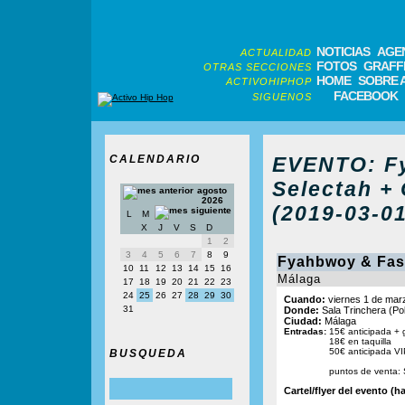
NOTICIAS
AGE
ACTUALIDAD
FOTOS
GRAFFI
OTRAS SECCIONES
HOME
SOBRE 
ACTIVOHIPHOP
FACEBOOK
SIGUENOS
CALENDARIO
EVENTO: F
Selectah +
agosto
2026
(2019-03-01
L
M
X
J
V
S
D
1
2
3
4
5
6
7
8
9
Fyahbwoy & Fast
10
11
12
13
14
15
16
Málaga
17
18
19
20
21
22
23
24
25
26
27
28
29
30
Cuando:
viernes 1 de mar
31
Donde:
Sala Trinchera (Pol
Ciudad:
Málaga
Entradas:
15€ anticipada + 
18€ en taquilla
50€ anticipada VI
BUSQUEDA
puntos de venta: 
Cartel/flyer del evento (ha