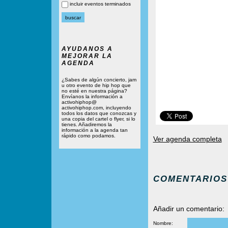
incluir eventos terminados
AYUDANOS A
MEJORAR LA
AGENDA
¿Sabes de algún concierto, jam
u otro evento de hip hop que
no esté en nuestra página?
Envíanos la información a
activohiphop@
activohiphop.com, incluyendo
todos los datos que conozcas y
una copia del cartel o flyer, si lo
tienes. Añadiremos la
información a la agenda tan
rápido como podamos.
Ver agenda completa
COMENTARIOS
Añadir un comentario:
Nombre: