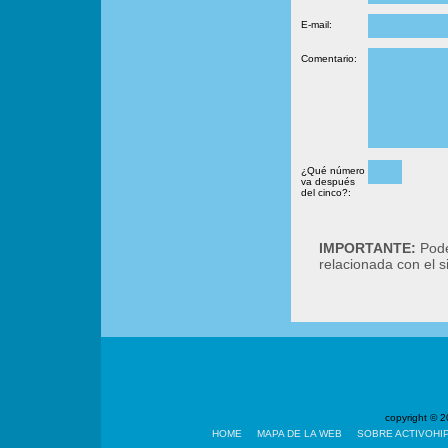
E-mail:
Comentario:
¿Qué número
va después
del cinco?:
IMPORTANTE:
Podé
relacionada con el 
copyright ©
HOME
MAPA DE LA WEB
SOBRE ACTIVOHI