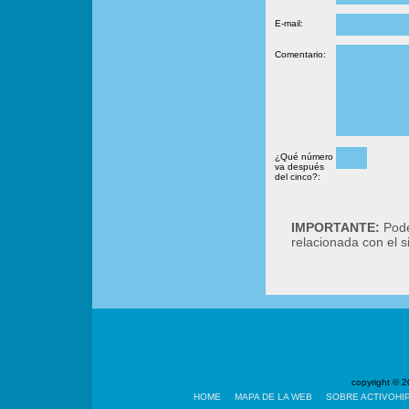
E-mail:
Comentario:
¿Qué número
va después
del cinco?:
IMPORTANTE:
Podé
relacionada con el 
copyright ©
HOME
MAPA DE LA WEB
SOBRE ACTIVOHI