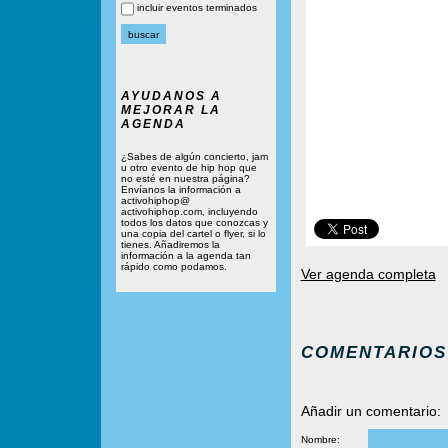
incluir eventos terminados
AYUDANOS A
MEJORAR LA
AGENDA
¿Sabes de algún concierto, jam
u otro evento de hip hop que
no esté en nuestra página?
Envíanos la información a
activohiphop@
activohiphop.com, incluyendo
todos los datos que conozcas y
una copia del cartel o flyer, si lo
tienes. Añadiremos la
información a la agenda tan
rápido como podamos.
Ver agenda completa
COMENTARIOS
Añadir un comentario:
Nombre: