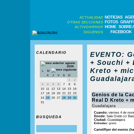
NOTICIAS
AGE
ACTUALIDAD
FOTOS
GRAFFI
OTRAS SECCIONES
HOME
SOBRE 
ACTIVOHIPHOP
FACEBOOK
SIGUENOS
CALENDARIO
EVENTO: Ge
+ Souchi +
agosto
2026
Kreto + mic
L
M
X
J
V
S
D
Guadalajara
1
2
3
4
5
6
7
8
9
10
11
12
13
14
15
16
17
18
19
20
21
22
23
Genios de la Ca
24
25
26
27
28
29
30
Real D Kreto + m
31
Guadalajara
Cuando:
viernes 4 de novi
Donde:
Sala Oxido (c/ Batal
BUSQUEDA
Ciudad:
Guadalajara
Entradas:
gratis
Cartel/flyer del evento (ha