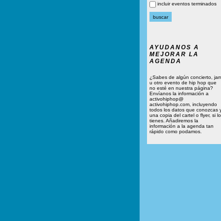
incluir eventos terminados
AYUDANOS A
MEJORAR LA
AGENDA
¿Sabes de algún concierto, ja
u otro evento de hip hop que
no esté en nuestra página?
Envíanos la información a
activohiphop@
activohiphop.com, incluyendo
todos los datos que conozcas 
una copia del cartel o flyer, si lo
tienes. Añadiremos la
información a la agenda tan
rápido como podamos.