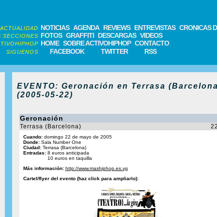
NOTICIAS
AGENDA
REVIEWS
ENTREVISTAS
CRONICAS D
ACTUALIDAD
FOTOS
GRAFFITI
DESCARGAS
VIDEOS
 SECCIONES
HOME
SOBRE ACTIVOHIPHOP
CONTACTO
TIVOHIPHOP
FACEBOOK
TWITTER
RSS
SIGUENOS
EVENTO: Geronación en Terrasa (Barcelona
(2005-05-22)
Geronación
Terrasa (Barcelona)
2
Cuando:
domingo 22 de mayo de 2005
Donde:
Sala Number One
Ciudad:
Terrasa (Barcelona)
Entradas:
8 euros anticipada
10 euros en taquilla
Más información:
http://www.mashiphop.es.vg
Cartel/flyer del evento (haz click para ampliarlo):