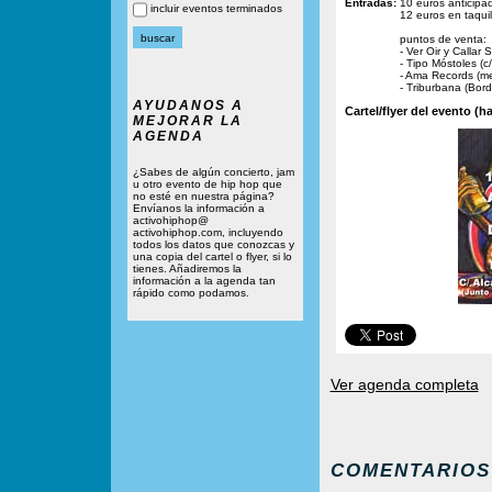
Entradas:
10 euros anticipa
incluir eventos terminados
12 euros en taquil
puntos de venta:
- Ver Oir y Callar 
- Tipo Móstoles (c
- Ama Records (me
- Triburbana (Bor
AYUDANOS A
Cartel/flyer del evento (ha
MEJORAR LA
AGENDA
¿Sabes de algún concierto, jam
u otro evento de hip hop que
no esté en nuestra página?
Envíanos la información a
activohiphop@
activohiphop.com, incluyendo
todos los datos que conozcas y
una copia del cartel o flyer, si lo
tienes. Añadiremos la
información a la agenda tan
rápido como podamos.
Ver agenda completa
COMENTARIOS