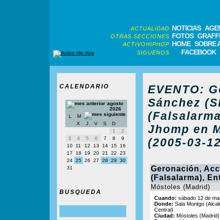
NOTICIAS
AGE
ACTUALIDAD
FOTOS
GRAFFI
OTRAS SECCIONES
HOME
SOBRE 
ACTIVOHIPHOP
FACEBOOK
SIGUENOS
CALENDARIO
EVENTO: Ge
Sánchez (S
agosto
2026
(Falsalarma
L
M
X
J
V
S
D
Jhomp en M
1
2
3
4
5
6
7
8
9
(2005-03-12
10
11
12
13
14
15
16
17
18
19
20
21
22
23
24
25
26
27
28
29
30
Geronación, Acc
31
(Falsalarma), En
Móstoles (Madrid)
BUSQUEDA
Cuando:
sábado 12 de mar
Donde:
Sala Montgo (Alcal
Central)
Ciudad:
Móstoles (Madrid)