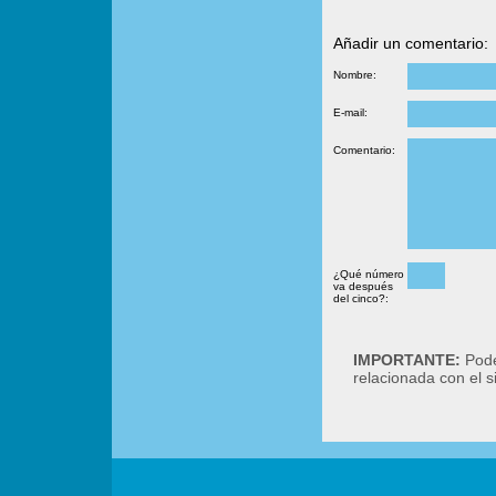
Añadir un comentario:
Nombre:
E-mail:
Comentario:
¿Qué número
va después
del cinco?:
IMPORTANTE:
Podé
relacionada con el 