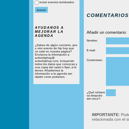
incluir eventos terminados
COMENTARIOS
AYUDANOS A
MEJORAR LA
Añadir un comentario:
AGENDA
Nombre:
¿Sabes de algún concierto, jam
u otro evento de hip hop que
E-mail:
no esté en nuestra página?
Envíanos la información a
activohiphop@
Comentario:
activohiphop.com, incluyendo
todos los datos que conozcas y
una copia del cartel o flyer, si lo
tienes. Añadiremos la
información a la agenda tan
rápido como podamos.
¿Qué número
va después
del cinco?:
IMPORTANTE:
Podé
relacionada con el 