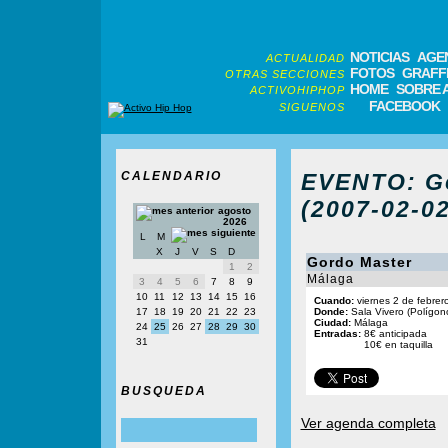
NOTICIAS
AGE
ACTUALIDAD
FOTOS
GRAFFI
OTRAS SECCIONES
HOME
SOBRE 
ACTIVOHIPHOP
FACEBOOK
SIGUENOS
CALENDARIO
EVENTO: Go
(2007-02-02
agosto
2026
L
M
X
J
V
S
D
Gordo Master
1
2
Málaga
3
4
5
6
7
8
9
10
11
12
13
14
15
16
Cuando:
viernes 2 de febrer
17
18
19
20
21
22
23
Donde:
Sala Vivero (Polígono
Ciudad:
Málaga
24
25
26
27
28
29
30
Entradas:
8€ anticipada
31
10€ en taquilla
BUSQUEDA
Ver agenda completa