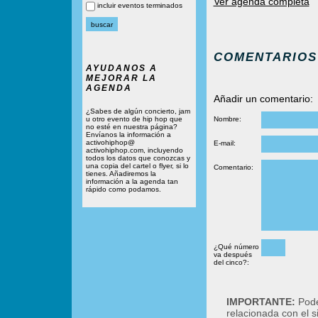
Ver agenda completa
incluir eventos terminados
COMENTARIOS
AYUDANOS A
MEJORAR LA
AGENDA
Añadir un comentario:
¿Sabes de algún concierto, jam
u otro evento de hip hop que
Nombre:
no esté en nuestra página?
Envíanos la información a
activohiphop@
E-mail:
activohiphop.com, incluyendo
todos los datos que conozcas y
una copia del cartel o flyer, si lo
Comentario:
tienes. Añadiremos la
información a la agenda tan
rápido como podamos.
¿Qué número
va después
del cinco?:
IMPORTANTE:
Podé
relacionada con el 