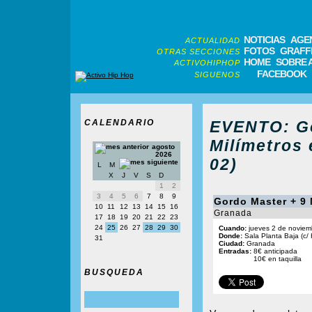
NOTICIAS
AGE
ACTUALIDAD
FOTOS
GRAFFI
OTRAS SECCIONES
HOME
SOBRE 
ACTIVOHIPHOP
FACEBOOK
SIGUENOS
CALENDARIO
EVENTO: Go
Milímetros 
agosto
2026
02)
L
M
X
J
V
S
D
1
2
3
4
5
6
7
8
9
Gordo Master + 9 
10
11
12
13
14
15
16
Granada
17
18
19
20
21
22
23
24
25
26
27
28
29
30
Cuando:
jueves 2 de noviem
Donde:
Sala Planta Baja (c/
31
Ciudad:
Granada
Entradas:
8€ anticipada
10€ en taquilla
BUSQUEDA