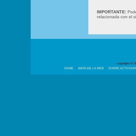
IMPORTANTE:
Podé
relacionada con el 
copyright ©
HOME
MAPA DE LA WEB
SOBRE ACTIVOHI