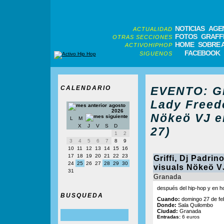
NOTICIAS
AGE
ACTUALIDAD
FOTOS
GRAFFI
OTRAS SECCIONES
HOME
SOBRE 
ACTIVOHIPHOP
FACEBOOK
SIGUENOS
CALENDARIO
EVENTO: Gri
Lady Freedo
agosto
2026
Nökeö VJ e
L
M
X
J
V
S
D
27)
1
2
3
4
5
6
7
8
9
10
11
12
13
14
15
16
17
18
19
20
21
22
23
Griffi, Dj Padrin
24
25
26
27
28
29
30
visuals Nökeö V
31
Granada
después del hip-hop y en h
BUSQUEDA
Cuando:
domingo 27 de feb
Donde:
Sala Quilombo
Ciudad:
Granada
Entradas:
6 euros