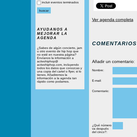
incluir eventos terminados
Ver agenda completa
AYUDANOS A
MEJORAR LA
AGENDA
COMENTARIOS
¿Sabes de algún concierto, jam
u otro evento de hip hop que
no esté en nuestra página?
Envíanos la información a
Añadir un comentario:
activohiphop@
activohiphop.com, incluyendo
todos los datos que conozcas y
Nombre:
una copia del cartel o flyer, si lo
tienes. Añadiremos la
información a la agenda tan
E-mail:
rápido como podamos.
Comentario:
¿Qué número
va después
del cinco?: