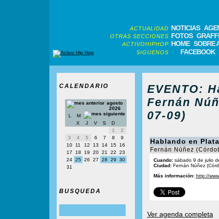
NOTICIAS
AGE
ACTUALIDAD
FOTOS
GRAFFI
OTRAS SECCIONES
HOME
SOBRE 
ACTIVOHIPHOP
FACEBOOK
SIGUENOS
CALENDARIO
EVENTO: Ha
Fernán Núñ
agosto
2026
07-09)
L
M
X
J
V
S
D
1
2
3
4
5
6
7
8
9
Hablando en Plat
10
11
12
13
14
15
16
Fernán Núñez (Córdo
17
18
19
20
21
22
23
24
25
26
27
28
29
30
Cuando:
sábado 9 de julio 
Ciudad:
Fernán Núñez (Córd
31
Más información:
http://ww
BUSQUEDA
Ver agenda completa