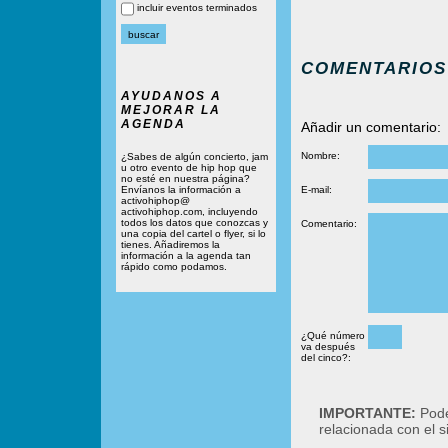
incluir eventos terminados
COMENTARIOS
AYUDANOS A
MEJORAR LA
AGENDA
Añadir un comentario:
Nombre:
¿Sabes de algún concierto, jam
u otro evento de hip hop que
no esté en nuestra página?
Envíanos la información a
E-mail:
activohiphop@
activohiphop.com, incluyendo
todos los datos que conozcas y
Comentario:
una copia del cartel o flyer, si lo
tienes. Añadiremos la
información a la agenda tan
rápido como podamos.
¿Qué número
va después
del cinco?:
IMPORTANTE:
Podé
relacionada con el 