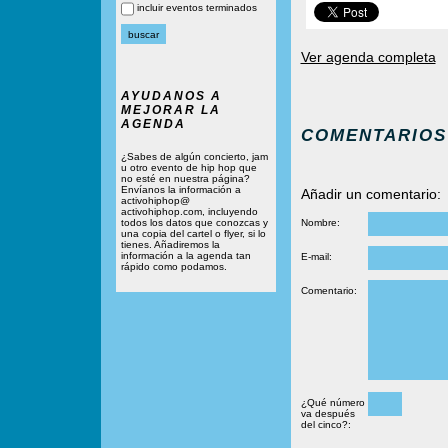
incluir eventos terminados
Ver agenda completa
AYUDANOS A
MEJORAR LA
AGENDA
COMENTARIOS
¿Sabes de algún concierto, jam
u otro evento de hip hop que
no esté en nuestra página?
Envíanos la información a
Añadir un comentario:
activohiphop@
activohiphop.com, incluyendo
todos los datos que conozcas y
Nombre:
una copia del cartel o flyer, si lo
tienes. Añadiremos la
información a la agenda tan
E-mail:
rápido como podamos.
Comentario:
¿Qué número
va después
del cinco?: