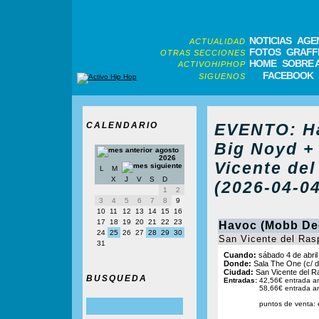
NOTICIAS
AGE
ACTUALIDAD
FOTOS
GRAFFI
OTRAS SECCIONES
HOME
SOBRE 
ACTIVOHIPHOP
FACEBOOK
SIGUENOS
CALENDARIO
EVENTO: Ha
Big Noyd + 
agosto
2026
Vicente del
L
M
X
J
V
S
D
(2026-04-04
1
2
3
4
5
6
7
8
9
10
11
12
13
14
15
16
17
18
19
20
21
22
23
Havoc (Mobb Dee
24
25
26
27
28
29
30
San Vicente del Rasp
31
Cuando:
sábado 4 de abril
Donde:
Sala The One (c/ d
Ciudad:
San Vicente del Ra
BUSQUEDA
Entradas:
42,56€ entrada ant
58,66€ entrada an
puntos de venta: