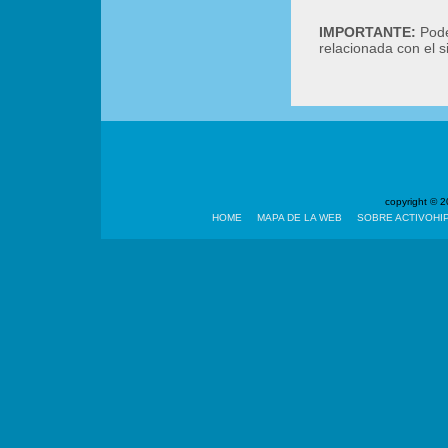
IMPORTANTE:
Podé
relacionada con el 
copyright ©
HOME
MAPA DE LA WEB
SOBRE ACTIVOHI