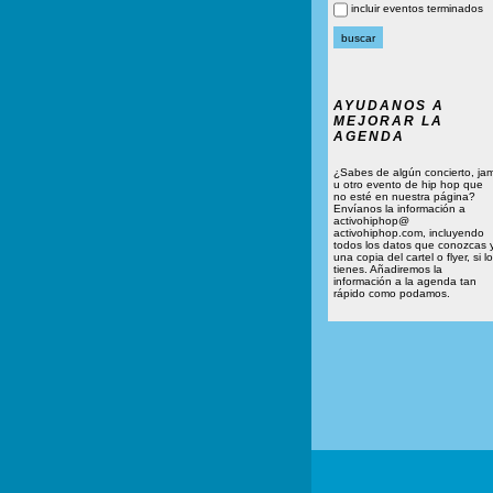
incluir eventos terminados
AYUDANOS A
MEJORAR LA
AGENDA
¿Sabes de algún concierto, ja
u otro evento de hip hop que
no esté en nuestra página?
Envíanos la información a
activohiphop@
activohiphop.com, incluyendo
todos los datos que conozcas 
una copia del cartel o flyer, si lo
tienes. Añadiremos la
información a la agenda tan
rápido como podamos.