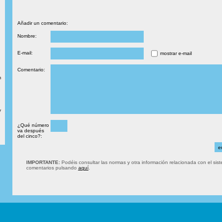
Añadir un comentario:
Nombre:
E-mail:
mostrar e-mail
Comentario:
m
y
¿Qué número
va después
del cinco?:
IMPORTANTE:
Podéis consultar las normas y otra información relacionada con el sis
comentarios pulsando
aquí
.