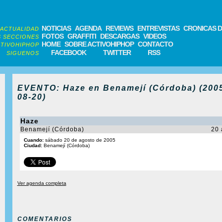
NOTICIAS
AGENDA
REVIEWS
ENTREVISTAS
CRONICAS D
ACTUALIDAD
FOTOS
GRAFFITI
DESCARGAS
VIDEOS
 SECCIONES
HOME
SOBRE ACTIVOHIPHOP
CONTACTO
TIVOHIPHOP
FACEBOOK
TWITTER
RSS
SIGUENOS
EVENTO: Haze en Benamejí (Córdoba) (200
08-20)
Haze
Benamejí (Córdoba)
20 
Cuando:
sábado 20 de agosto de 2005
Ciudad:
Benamejí (Córdoba)
Ver agenda completa
COMENTARIOS