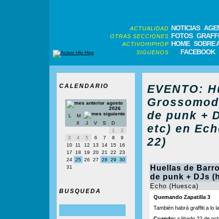
NOTICIAS
AGE
ACTUALIDAD
FOTOS
GRAFFI
OTRAS SECCIONES
HOME
SOBRE 
ACTIVOHIPHOP
FACEBOOK
SIGUENOS
CALENDARIO
EVENTO: Hu
Grossomodo
agosto
2026
de punk + D
L
M
X
J
V
S
D
etc) en Ech
1
2
3
4
5
6
7
8
9
22)
10
11
12
13
14
15
16
17
18
19
20
21
22
23
24
25
26
27
28
29
30
Huellas de Barr
31
de punk + DJs (h
Echo (Huesca)
BUSQUEDA
Quemando Zapatilla 3
También habrá graffiti a lo 
Cuando:
sábado 22 de oct