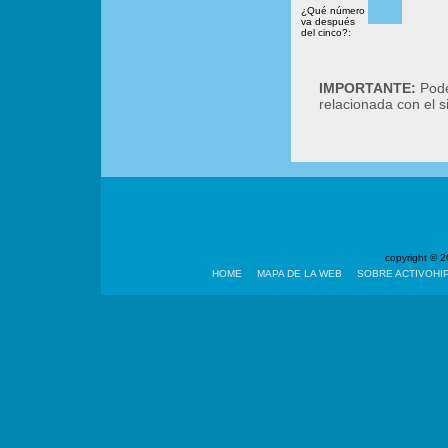
¿Qué número
va después
del cinco?:
IMPORTANTE:
Podé
relacionada con el 
copyright ©
HOME
MAPA DE LA WEB
SOBRE ACTIVOHI