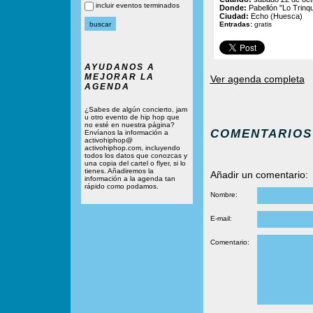
incluir eventos terminados
Donde:
Pabellón "Lo Trinq
Ciudad:
Echo (Huesca)
Entradas:
gratis
AYUDANOS A
MEJORAR LA
Ver agenda completa
AGENDA
¿Sabes de algún concierto, jam
u otro evento de hip hop que
no esté en nuestra página?
COMENTARIOS
Envíanos la información a
activohiphop@
activohiphop.com, incluyendo
todos los datos que conozcas y
una copia del cartel o flyer, si lo
tienes. Añadiremos la
Añadir un comentario:
información a la agenda tan
rápido como podamos.
Nombre:
E-mail:
Comentario: