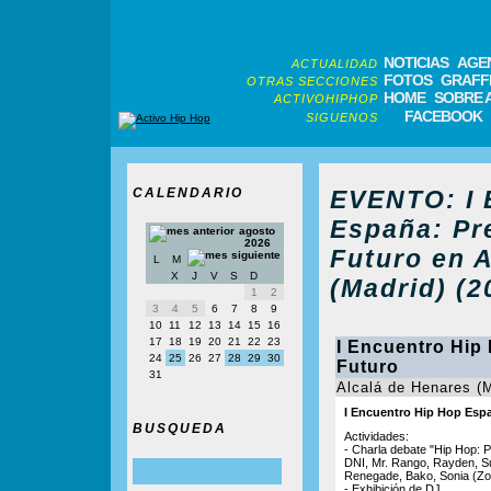
NOTICIAS
AGE
ACTUALIDAD
FOTOS
GRAFFI
OTRAS SECCIONES
HOME
SOBRE 
ACTIVOHIPHOP
FACEBOOK
SIGUENOS
CALENDARIO
EVENTO: I 
España: Pr
agosto
2026
Futuro en 
L
M
X
J
V
S
D
(Madrid) (2
1
2
3
4
5
6
7
8
9
10
11
12
13
14
15
16
17
18
19
20
21
22
23
I Encuentro Hip
24
25
26
27
28
29
30
Futuro
31
Alcalá de Henares (M
I Encuentro Hip Hop Espa
BUSQUEDA
Actividades:
- Charla debate "Hip Hop:
DNI, Mr. Rango, Rayden, Su
Renegade, Bako, Sonia (Zo
- Exhibición de DJ.