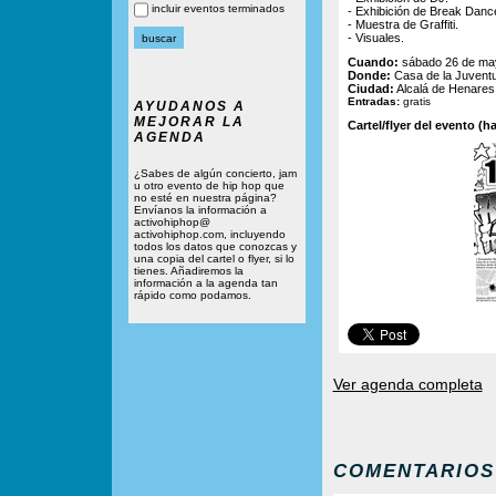
incluir eventos terminados
- Exhibición de Break Danc
- Muestra de Graffiti.
- Visuales.
Cuando:
sábado 26 de may
Donde:
Casa de la Juventud
Ciudad:
Alcalá de Henares
Entradas:
gratis
AYUDANOS A
MEJORAR LA
Cartel/flyer del evento (ha
AGENDA
¿Sabes de algún concierto, jam
u otro evento de hip hop que
no esté en nuestra página?
Envíanos la información a
activohiphop@
activohiphop.com, incluyendo
todos los datos que conozcas y
una copia del cartel o flyer, si lo
tienes. Añadiremos la
información a la agenda tan
rápido como podamos.
Ver agenda completa
COMENTARIOS