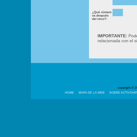
¿Qué número
va después
del cinco?:
IMPORTANTE:
Podé
relacionada con el 
copyright ©
HOME
MAPA DE LA WEB
SOBRE ACTIVOHI