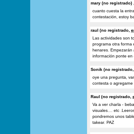
mary (no registrado) 
cuanto cuesta la entr
contestación, estoy b
raul (no registrado,
e
Las actividades son t
programa otra forma 
henares. Empezarán a
información ponte en
Sonik (no registrado
oye una pregunta, van
contesta o agregame p
Raul (no registrado,
Va a ver charla - bebat
visuales.... etc .Leero
pondremos unos table
takear. PAZ