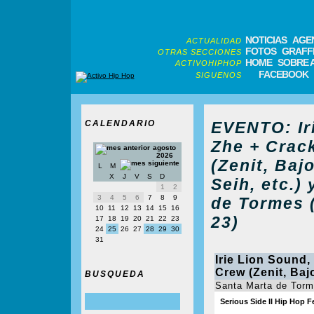
NOTICIAS
AGE
ACTUALIDAD
FOTOS
GRAFFI
OTRAS SECCIONES
HOME
SOBRE 
ACTIVOHIPHOP
FACEBOOK
SIGUENOS
CALENDARIO
EVENTO: Iri
Zhe + Crac
agosto
2026
(Zenit, Baj
L
M
X
J
V
S
D
Seih, etc.)
1
2
3
4
5
6
7
8
9
de Tormes 
10
11
12
13
14
15
16
23)
17
18
19
20
21
22
23
24
25
26
27
28
29
30
31
Irie Lion Sound
Crew (Zenit, Baj
BUSQUEDA
Santa Marta de Tor
Serious Side II Hip Hop Fe