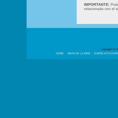
IMPORTANTE:
Podé
relacionada con el 
copyright ©
HOME
MAPA DE LA WEB
SOBRE ACTIVOHI