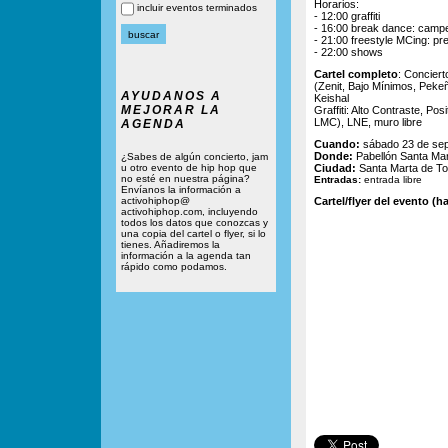
Horarios:
incluir eventos terminados
- 12:00 graffiti
- 16:00 break dance: campe
- 21:00 freestyle MCing: pre
- 22:00 shows
Cartel completo
: Conciert
(Zenit, Bajo Mínimos, Peke
AYUDANOS A
Keishal
MEJORAR LA
Graffiti: Alto Contraste, P
LMC), LNE, muro libre
AGENDA
Cuando:
sábado 23 de sep
Donde:
Pabellón Santa Mart
¿Sabes de algún concierto, jam
u otro evento de hip hop que
Ciudad:
Santa Marta de T
no esté en nuestra página?
Entradas:
entrada libre
Envíanos la información a
activohiphop@
Cartel/flyer del evento (ha
activohiphop.com, incluyendo
todos los datos que conozcas y
una copia del cartel o flyer, si lo
tienes. Añadiremos la
información a la agenda tan
rápido como podamos.