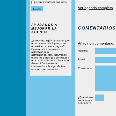
incluir eventos terminados
Ver agenda completa
AYUDANOS A
COMENTARIOS
MEJORAR LA
AGENDA
¿Sabes de algún concierto, jam
Añadir un comentario:
u otro evento de hip hop que
no esté en nuestra página?
Envíanos la información a
Nombre:
activohiphop@
activohiphop.com, incluyendo
todos los datos que conozcas y
E-mail:
una copia del cartel o flyer, si lo
tienes. Añadiremos la
información a la agenda tan
Comentario:
rápido como podamos.
¿Qué número
va después
del cinco?: