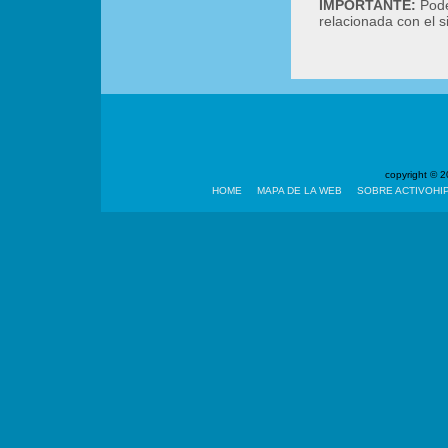
IMPORTANTE:
Podé
relacionada con el 
copyright ©
HOME
MAPA DE LA WEB
SOBRE ACTIVOHI