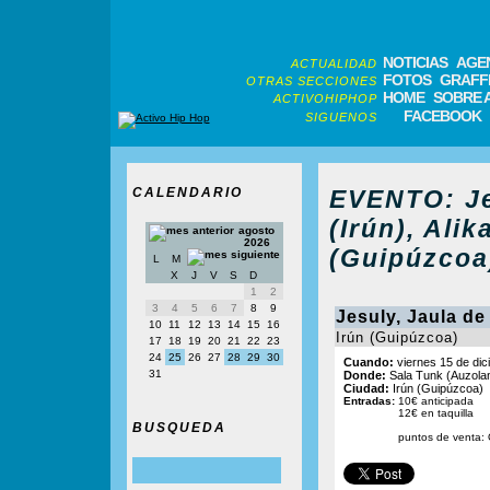
NOTICIAS
AGE
ACTUALIDAD
FOTOS
GRAFFI
OTRAS SECCIONES
HOME
SOBRE 
ACTIVOHIPHOP
FACEBOOK
SIGUENOS
CALENDARIO
EVENTO: Jes
(Irún), Alik
agosto
2026
(Guipúzcoa
L
M
X
J
V
S
D
1
2
3
4
5
6
7
8
9
Jesuly, Jaula de G
10
11
12
13
14
15
16
Irún (Guipúzcoa)
17
18
19
20
21
22
23
24
25
26
27
28
29
30
Cuando:
viernes 15 de dic
31
Donde:
Sala Tunk (Auzolan
Ciudad:
Irún (Guipúzcoa)
Entradas:
10€ anticipada
12€ en taquilla
BUSQUEDA
puntos de venta: 