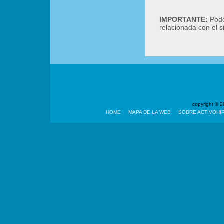
IMPORTANTE:
Podé
relacionada con el 
copyright ©
HOME
MAPA DE LA WEB
SOBRE ACTIVOHI