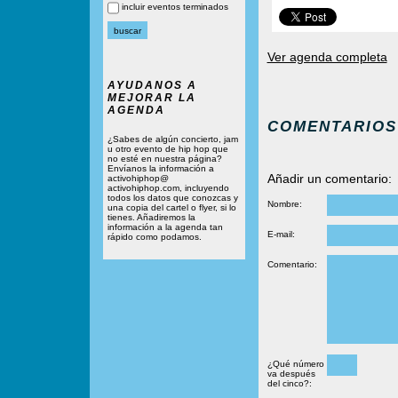
incluir eventos terminados
Ver agenda completa
AYUDANOS A
MEJORAR LA
AGENDA
COMENTARIOS
¿Sabes de algún concierto, jam
u otro evento de hip hop que
no esté en nuestra página?
Envíanos la información a
Añadir un comentario:
activohiphop@
activohiphop.com, incluyendo
todos los datos que conozcas y
Nombre:
una copia del cartel o flyer, si lo
tienes. Añadiremos la
información a la agenda tan
E-mail:
rápido como podamos.
Comentario:
¿Qué número
va después
del cinco?: