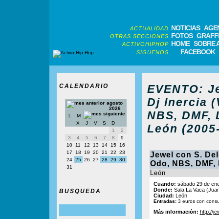
NOTICIAS
AGE
ACTUALIDAD
FOTOS
GRAFFI
OTRAS SECCIONES
HOME
SOBRE 
ACTIVOHIPHOP
FACEBOOK
SIGUENOS
CALENDARIO
EVENTO: Je
Dj Inercia (
agosto
2026
NBS, DMF, 
L
M
X
J
V
S
D
León (2005
1
2
3
4
5
6
7
8
9
10
11
12
13
14
15
16
17
18
19
20
21
22
23
Jewel con S. Delg
24
25
26
27
28
29
30
Odo, NBS, DMF, 
31
León
Cuando:
sábado 29 de ene
Donde:
Sala La Vaca (Juan
BUSQUEDA
Ciudad:
León
Entradas:
3 euros con cons
Más información:
http://j