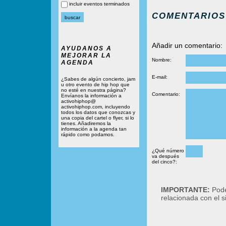
incluir eventos terminados
COMENTARIOS
Añadir un comentario:
AYUDANOS A
MEJORAR LA
Nombre:
AGENDA
E-mail:
¿Sabes de algún concierto, jam
u otro evento de hip hop que
no esté en nuestra página?
Comentario:
Envíanos la información a
activohiphop@
activohiphop.com, incluyendo
todos los datos que conozcas y
una copia del cartel o flyer, si lo
tienes. Añadiremos la
información a la agenda tan
rápido como podamos.
¿Qué número
va después
del cinco?:
IMPORTANTE:
Podé
relacionada con el 