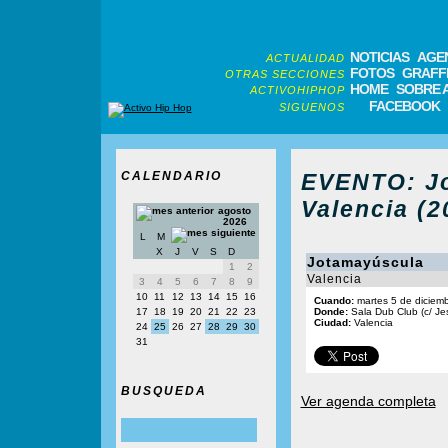
NOTICIAS
AGE
ACTUALIDAD
FOTOS
GRAFFI
OTRAS SECCIONES
HOME
SOBRE 
ACTIVOHIPHOP
FACEBOOK
SIGUENOS
CALENDARIO
EVENTO: J
Valencia (2
agosto
2026
L
M
X
J
V
S
D
Jotamayúscula
1
2
Valencia
3
4
5
6
7
8
9
10
11
12
13
14
15
16
Cuando:
martes 5 de diciem
17
18
19
20
21
22
23
Donde:
Sala Dub Club (c/ Je
Ciudad:
Valencia
24
25
26
27
28
29
30
31
BUSQUEDA
Ver agenda completa