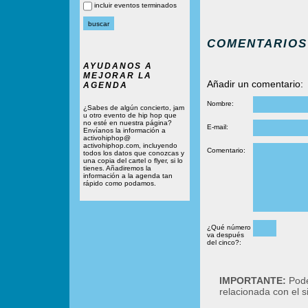
incluir eventos terminados
COMENTARIOS
AYUDANOS A
MEJORAR LA
Añadir un comentario:
AGENDA
Nombre:
¿Sabes de algún concierto, jam
u otro evento de hip hop que
no esté en nuestra página?
E-mail:
Envíanos la información a
activohiphop@
activohiphop.com, incluyendo
Comentario:
todos los datos que conozcas y
una copia del cartel o flyer, si lo
tienes. Añadiremos la
información a la agenda tan
rápido como podamos.
¿Qué número
va después
del cinco?:
IMPORTANTE:
Podé
relacionada con el 