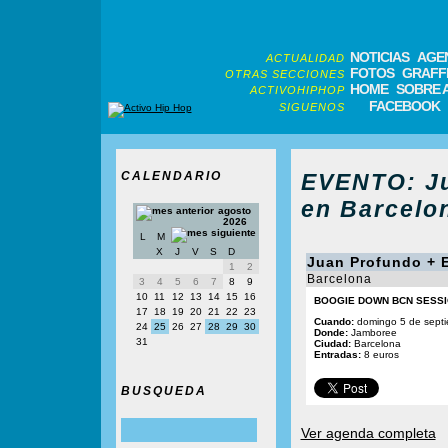
NOTICIAS
AGE
ACTUALIDAD
FOTOS
GRAFFI
OTRAS SECCIONES
HOME
SOBRE 
ACTIVOHIPHOP
FACEBOOK
SIGUENOS
CALENDARIO
EVENTO: Ju
en Barcelo
agosto
2026
L
M
X
J
V
S
D
Juan Profundo + 
1
2
Barcelona
3
4
5
6
7
8
9
10
11
12
13
14
15
16
BOOGIE DOWN BCN SESSI
17
18
19
20
21
22
23
Cuando:
domingo 5 de septi
24
25
26
27
28
29
30
Donde:
Jamboree
31
Ciudad:
Barcelona
Entradas:
8 euros
BUSQUEDA
Ver agenda completa