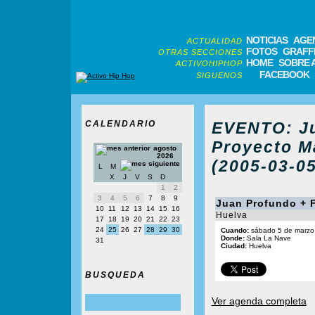
NOTICIAS
AGE
ACTUALIDAD
FOTOS
GRAFFI
OTRAS SECCIONES
HOME
SOBRE 
ACTIVOHIPHOP
FACEBOOK
SIGUENOS
CALENDARIO
EVENTO: Ju
Proyecto M
agosto
2026
(2005-03-05
L
M
X
J
V
S
D
1
2
3
4
5
6
7
8
9
Juan Profundo + F
10
11
12
13
14
15
16
Huelva
17
18
19
20
21
22
23
24
25
26
27
28
29
30
Cuando:
sábado 5 de marzo 
Donde:
Sala La Nave
31
Ciudad:
Huelva
BUSQUEDA
Ver agenda completa