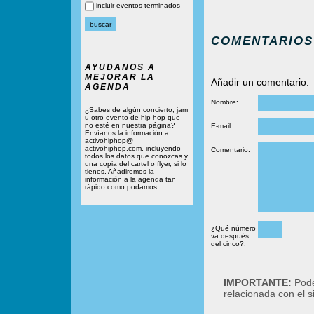
incluir eventos terminados
COMENTARIOS
AYUDANOS A
MEJORAR LA
Añadir un comentario:
AGENDA
Nombre:
¿Sabes de algún concierto, jam
u otro evento de hip hop que
no esté en nuestra página?
E-mail:
Envíanos la información a
activohiphop@
activohiphop.com, incluyendo
Comentario:
todos los datos que conozcas y
una copia del cartel o flyer, si lo
tienes. Añadiremos la
información a la agenda tan
rápido como podamos.
¿Qué número
va después
del cinco?:
IMPORTANTE:
Podé
relacionada con el 