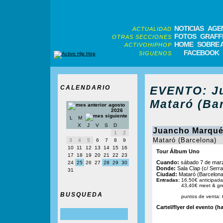
NOTICIAS
AGE
ACTUALIDAD
FOTOS
GRAFFI
OTRAS SECCIONES
HOME
SOBRE 
ACTIVOHIPHOP
FACEBOOK
SIGUENOS
CALENDARIO
EVENTO: J
Mataró (Bar
agosto
2026
L
M
X
J
V
S
D
Juancho Marqu
1
2
Mataró (Barcelona)
3
4
5
6
7
8
9
10
11
12
13
14
15
16
Tour Álbum Uno
17
18
19
20
21
22
23
Cuando:
sábado 7 de marz
24
25
26
27
28
29
30
Donde:
Sala Clap (c/ Serra 
31
Ciudad:
Mataró (Barcelona
Entradas:
16,50€ anticipada
43,40€ meet & gre
BUSQUEDA
puntos de venta: t
Cartel/flyer del evento (ha