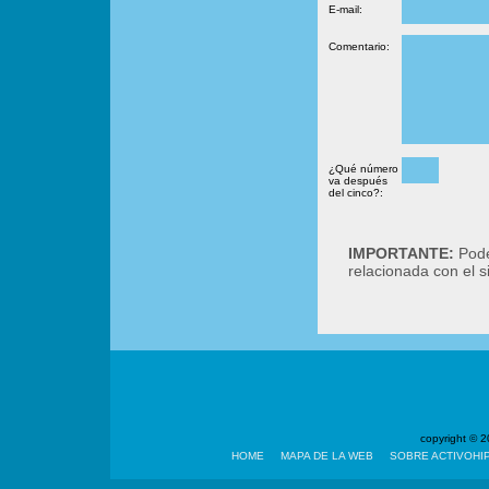
E-mail:
Comentario:
¿Qué número
va después
del cinco?:
IMPORTANTE:
Podé
relacionada con el 
copyright ©
HOME
MAPA DE LA WEB
SOBRE ACTIVOHI