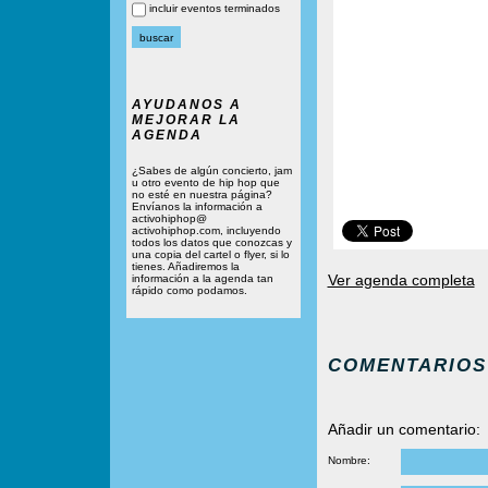
incluir eventos terminados
AYUDANOS A
MEJORAR LA
AGENDA
¿Sabes de algún concierto, jam
u otro evento de hip hop que
no esté en nuestra página?
Envíanos la información a
activohiphop@
activohiphop.com, incluyendo
todos los datos que conozcas y
una copia del cartel o flyer, si lo
tienes. Añadiremos la
Ver agenda completa
información a la agenda tan
rápido como podamos.
COMENTARIOS
Añadir un comentario:
Nombre: