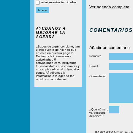
incluir eventos terminados
Ver agenda completa
AYUDANOS A
COMENTARIOS
MEJORAR LA
AGENDA
¿Sabes de algún concierto, jam
Añadir un comentario:
u otro evento de hip hop que
no esté en nuestra página?
Nombre:
Envíanos la información a
activohiphop@
activohiphop.com, incluyendo
todos los datos que conozcas y
E-mail:
una copia del cartel o flyer, si lo
tienes. Añadiremos la
información a la agenda tan
Comentario:
rápido como podamos.
¿Qué número
va después
del cinco?:
IMPORTANTE:
Podé