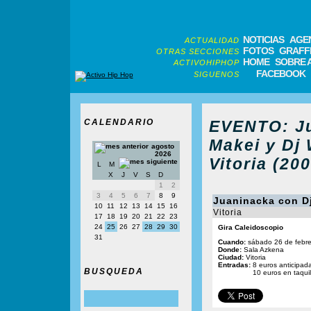
NOTICIAS
AGE
ACTUALIDAD
FOTOS
GRAFFI
OTRAS SECCIONES
HOME
SOBRE 
ACTIVOHIPHOP
FACEBOOK
SIGUENOS
CALENDARIO
EVENTO: Ju
Makei y Dj 
agosto
2026
Vitoria (20
L
M
X
J
V
S
D
1
2
3
4
5
6
7
8
9
Juaninacka con Dj
10
11
12
13
14
15
16
Vitoria
17
18
19
20
21
22
23
24
25
26
27
28
29
30
Gira Caleidoscopio
31
Cuando:
sábado 26 de febre
Donde:
Sala Azkena
Ciudad:
Vitoria
Entradas:
8 euros anticipad
BUSQUEDA
10 euros en taquil