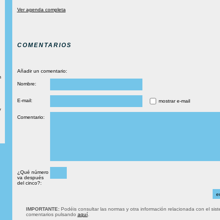
Ver agenda completa
COMENTARIOS
Añadir un comentario:
m
Nombre:
E-mail:
mostrar e-mail
y
Comentario:
¿Qué número
va después
del cinco?:
IMPORTANTE:
Podéis consultar las normas y otra información relacionada con el sis
comentarios pulsando
aquí
.