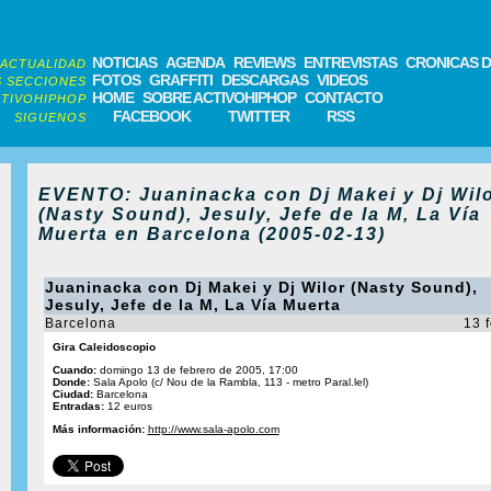
NOTICIAS
AGENDA
REVIEWS
ENTREVISTAS
CRONICAS D
ACTUALIDAD
FOTOS
GRAFFITI
DESCARGAS
VIDEOS
 SECCIONES
HOME
SOBRE ACTIVOHIPHOP
CONTACTO
TIVOHIPHOP
FACEBOOK
TWITTER
RSS
SIGUENOS
EVENTO: Juaninacka con Dj Makei y Dj Wil
(Nasty Sound), Jesuly, Jefe de la M, La Vía
Muerta en Barcelona (2005-02-13)
Juaninacka con Dj Makei y Dj Wilor (Nasty Sound),
Jesuly, Jefe de la M, La Vía Muerta
Barcelona
13 
Gira Caleidoscopio
Cuando:
domingo 13 de febrero de 2005, 17:00
Donde:
Sala Apolo (c/ Nou de la Rambla, 113 - metro Paral.lel)
Ciudad:
Barcelona
Entradas:
12 euros
Más información:
http://www.sala-apolo.com