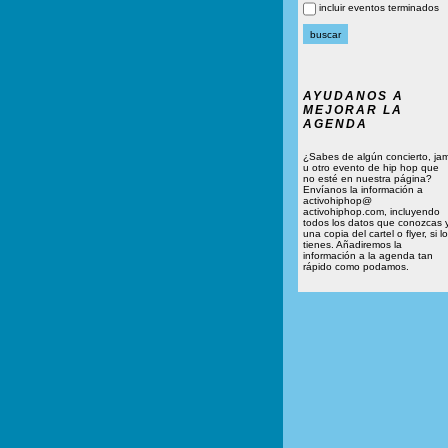
incluir eventos terminados
AYUDANOS A
MEJORAR LA
AGENDA
¿Sabes de algún concierto, ja
u otro evento de hip hop que
no esté en nuestra página?
Envíanos la información a
activohiphop@
activohiphop.com, incluyendo
todos los datos que conozcas 
una copia del cartel o flyer, si lo
tienes. Añadiremos la
información a la agenda tan
rápido como podamos.