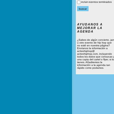
incluir eventos terminados
AYUDANOS A
MEJORAR LA
AGENDA
¿Sabes de algún concierto, ja
u otro evento de hip hop que
no esté en nuestra página?
Envíanos la información a
activohiphop@
activohiphop.com, incluyendo
todos los datos que conozcas 
una copia del cartel o flyer, si lo
tienes. Añadiremos la
información a la agenda tan
rápido como podamos.