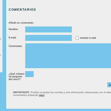
COMENTARIOS
Añadir un comentario:
Nombre:
E-mail:
mostrar e-mail
m
Comentario:
y
¿Qué número
va después
del cinco?:
IMPORTANTE:
Podéis consultar las normas y otra información relacionada con el sis
comentarios pulsando
aquí
.