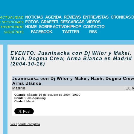
NOTICIAS
AGENDA
REVIEWS
ENTREVISTAS
CRONICAS D
ACTUALIDAD
FOTOS
GRAFFITI
DESCARGAS
VIDEOS
 SECCIONES
HOME
SOBRE ACTIVOHIPHOP
CONTACTO
TIVOHIPHOP
FACEBOOK
TWITTER
RSS
SIGUENOS
EVENTO: Juaninacka con Dj Wilor y Makei,
Nach, Dogma Crew, Arma Blanca en Madrid
(2004-10-16)
Juaninacka con Dj Wilor y Makei, Nach, Dogma Crew
Arma Blanca
Madrid
16 o
Cuando:
sábado 16 de octubre de 2004, 19:00
Donde:
Sala Aqualung
Ciudad:
Madrid
Ver agenda completa