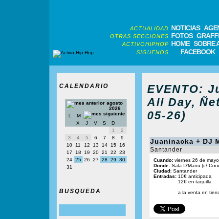
NOTICIAS
AGE
ACTUALIDAD
FOTOS
GRAFFI
OTRAS SECCIONES
HOME
SOBRE 
ACTIVOHIPHOP
FACEBOOK
SIGUENOS
CALENDARIO
EVENTO: Ju
All Day, Ñe
agosto
2026
05-26)
L
M
X
J
V
S
D
1
2
3
4
5
6
7
8
9
Juaninacka + DJ M
10
11
12
13
14
15
16
Santander
17
18
19
20
21
22
23
24
25
26
27
28
29
30
Cuando:
viernes 26 de mayo
Donde:
Sala D'Manu (c/ Conc
31
Ciudad:
Santander
Entradas:
10€ anticipada
12€ en taquilla
BUSQUEDA
a la venta en tien