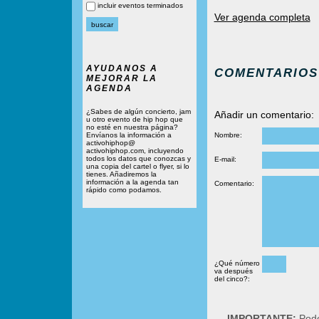
incluir eventos terminados
Ver agenda completa
AYUDANOS A
COMENTARIOS
MEJORAR LA
AGENDA
¿Sabes de algún concierto, jam
Añadir un comentario:
u otro evento de hip hop que
no esté en nuestra página?
Envíanos la información a
Nombre:
activohiphop@
activohiphop.com, incluyendo
todos los datos que conozcas y
E-mail:
una copia del cartel o flyer, si lo
tienes. Añadiremos la
información a la agenda tan
Comentario:
rápido como podamos.
¿Qué número
va después
del cinco?:
IMPORTANTE:
Podé