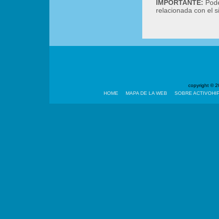
IMPORTANTE:
Podé
relacionada con el 
copyright ©
HOME
MAPA DE LA WEB
SOBRE ACTIVOHI