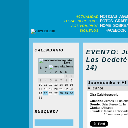
NOTICIAS
AGE
ACTUALIDAD
FOTOS
GRAFFI
OTRAS SECCIONES
HOME
SOBRE 
ACTIVOHIPHOP
FACEBOOK
SIGUENOS
CALENDARIO
EVENTO: Ju
Los Dedeté 
agosto
2026
14)
L
M
X
J
V
S
D
1
2
3
4
5
6
7
8
9
Juaninacka + El
10
11
12
13
14
15
16
Alicante
17
18
19
20
21
22
23
24
25
26
27
28
29
30
Gira Caleidoscopio
31
Cuando:
viernes 14 de ene
Donde:
Sala Stereo (c/ Inm
Ciudad:
Alicante
Entradas:
8 euros anticipad
BUSQUEDA
10 euros en puert