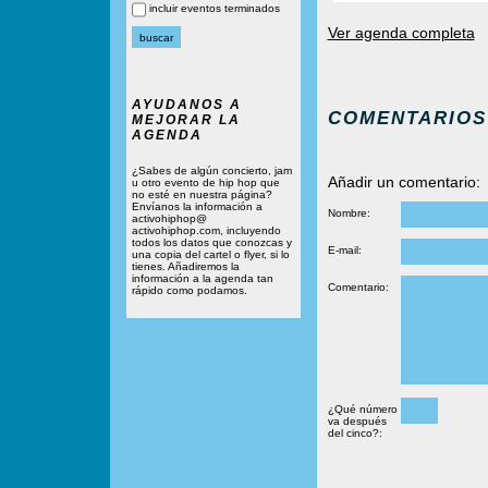
incluir eventos terminados
Ver agenda completa
AYUDANOS A
COMENTARIOS
MEJORAR LA
AGENDA
¿Sabes de algún concierto, jam
Añadir un comentario:
u otro evento de hip hop que
no esté en nuestra página?
Envíanos la información a
Nombre:
activohiphop@
activohiphop.com, incluyendo
todos los datos que conozcas y
E-mail:
una copia del cartel o flyer, si lo
tienes. Añadiremos la
información a la agenda tan
Comentario:
rápido como podamos.
¿Qué número
va después
del cinco?: