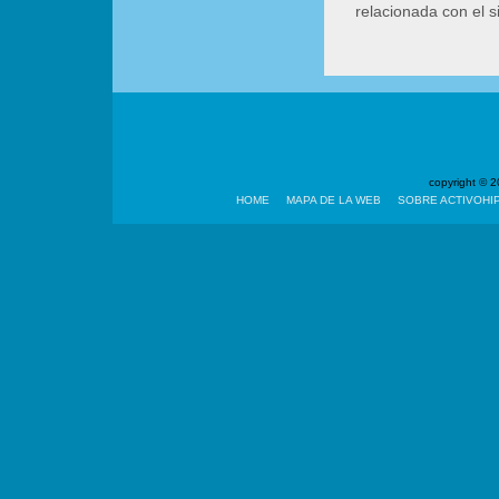
relacionada con el 
copyright ©
HOME
MAPA DE LA WEB
SOBRE ACTIVOHI