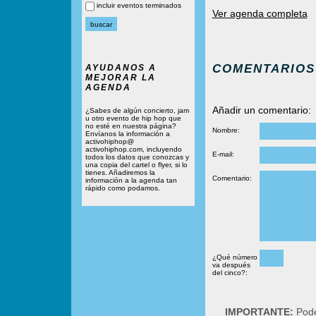
incluir eventos terminados
Ver agenda completa
COMENTARIOS
AYUDANOS A
MEJORAR LA
AGENDA
Añadir un comentario:
¿Sabes de algún concierto, jam
u otro evento de hip hop que
no esté en nuestra página?
Nombre:
Envíanos la información a
activohiphop@
activohiphop.com, incluyendo
E-mail:
todos los datos que conozcas y
una copia del cartel o flyer, si lo
tienes. Añadiremos la
Comentario:
información a la agenda tan
rápido como podamos.
¿Qué número
va después
del cinco?:
IMPORTANTE:
Podé