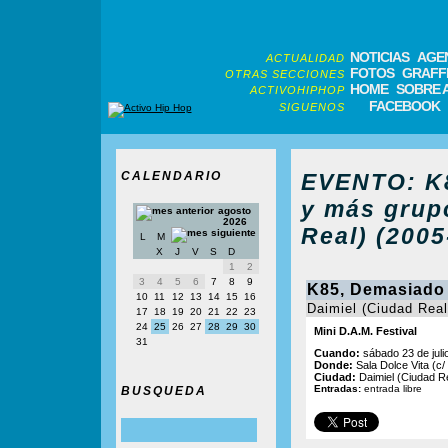
NOTICIAS
AGE
ACTUALIDAD
FOTOS
GRAFFI
OTRAS SECCIONES
HOME
SOBRE 
ACTIVOHIPHOP
FACEBOOK
SIGUENOS
CALENDARIO
EVENTO: K8
y más grup
agosto
2026
Real) (2005
L
M
X
J
V
S
D
1
2
3
4
5
6
7
8
9
K85, Demasiado 
10
11
12
13
14
15
16
Daimiel (Ciudad Real
17
18
19
20
21
22
23
24
25
26
27
28
29
30
Mini D.A.M. Festival
31
Cuando:
sábado 23 de juli
Donde:
Sala Dolce Vita (c
Ciudad:
Daimiel (Ciudad R
Entradas:
entrada libre
BUSQUEDA