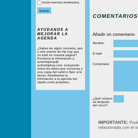
incluir eventos terminados
COMENTARIOS
AYUDANOS A
MEJORAR LA
Añadir un comentario:
AGENDA
Nombre:
¿Sabes de algún concierto, jam
u otro evento de hip hop que
E-mail:
no esté en nuestra página?
Envíanos la información a
activohiphop@
Comentario:
activohiphop.com, incluyendo
todos los datos que conozcas y
una copia del cartel o flyer, si lo
tienes. Añadiremos la
información a la agenda tan
rápido como podamos.
¿Qué número
va después
del cinco?:
IMPORTANTE:
Podé
relacionada con el 