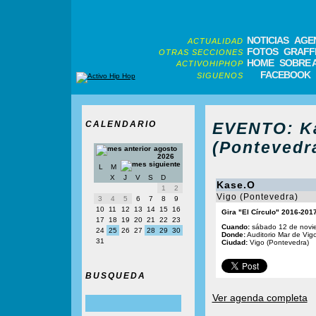
NOTICIAS
AGE
ACTUALIDAD
FOTOS
GRAFFI
OTRAS SECCIONES
HOME
SOBRE 
ACTIVOHIPHOP
FACEBOOK
SIGUENOS
CALENDARIO
EVENTO: Ka
(Pontevedra
agosto
2026
L
M
X
J
V
S
D
Kase.O
1
2
Vigo (Pontevedra)
3
4
5
6
7
8
9
10
11
12
13
14
15
16
Gira "El Círculo" 2016-201
17
18
19
20
21
22
23
Cuando:
sábado 12 de novi
24
25
26
27
28
29
30
Donde:
Auditorio Mar de Vig
31
Ciudad:
Vigo (Pontevedra)
BUSQUEDA
Ver agenda completa