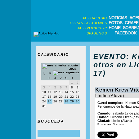
NOTICIAS
AGE
ACTUALIDAD
FOTOS
GRAFFI
OTRAS SECCIONES
HOME
SOBRE 
ACTIVOHIPHOP
FACEBOOK
SIGUENOS
CALENDARIO
EVENTO: Ke
otros en Ll
agosto
2026
17)
L
M
X
J
V
S
D
1
2
3
4
5
6
7
8
9
Kemen Krew Vito
10
11
12
13
14
15
16
Llodio (Alava)
17
18
19
20
21
22
23
24
25
26
27
28
29
30
Cartel completo
: Kemen K
31
Fenómenos de la Naturalez
Cuando:
sábado 17 de juli
Donde:
Orbeko Etxea (est
Ciudad:
Llodio (Alava)
BUSQUEDA
Entradas:
3 euros