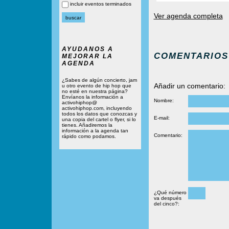
incluir eventos terminados
Ver agenda completa
AYUDANOS A
COMENTARIOS
MEJORAR LA
AGENDA
¿Sabes de algún concierto, jam
Añadir un comentario:
u otro evento de hip hop que
no esté en nuestra página?
Envíanos la información a
Nombre:
activohiphop@
activohiphop.com, incluyendo
todos los datos que conozcas y
E-mail:
una copia del cartel o flyer, si lo
tienes. Añadiremos la
información a la agenda tan
Comentario:
rápido como podamos.
¿Qué número
va después
del cinco?: