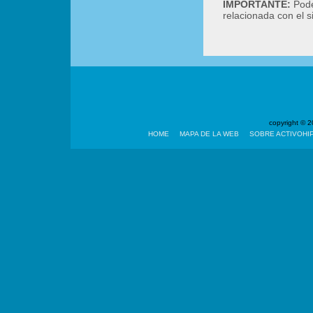
IMPORTANTE:
Podé
relacionada con el 
copyright ©
HOME
MAPA DE LA WEB
SOBRE ACTIVOHI